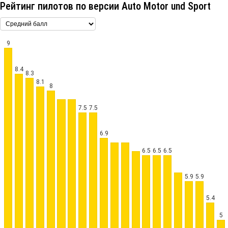
Рейтинг пилотов по версии Auto Motor und Sport
9
8.4
8.3
8.1
8
7.5
7.5
6.9
6.5
6.5
6.5
5.9
5.9
5.4
5