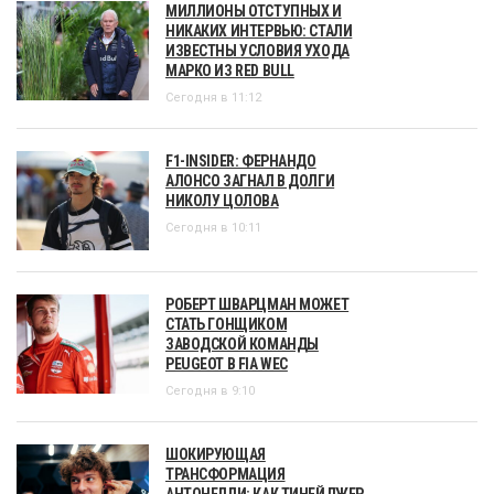
МИЛЛИОНЫ ОТСТУПНЫХ И
НИКАКИХ ИНТЕРВЬЮ: СТАЛИ
ИЗВЕСТНЫ УСЛОВИЯ УХОДА
МАРКО ИЗ RED BULL
Сегодня в 11:12
F1-INSIDER: ФЕРНАНДО
АЛОНСО ЗАГНАЛ В ДОЛГИ
НИКОЛУ ЦОЛОВА
Сегодня в 10:11
РОБЕРТ ШВАРЦМАН МОЖЕТ
СТАТЬ ГОНЩИКОМ
ЗАВОДСКОЙ КОМАНДЫ
PEUGEOT В FIA WEC
Сегодня в 9:10
ШОКИРУЮЩАЯ
ТРАНСФОРМАЦИЯ
АНТОНЕЛЛИ: КАК ТИНЕЙДЖЕР