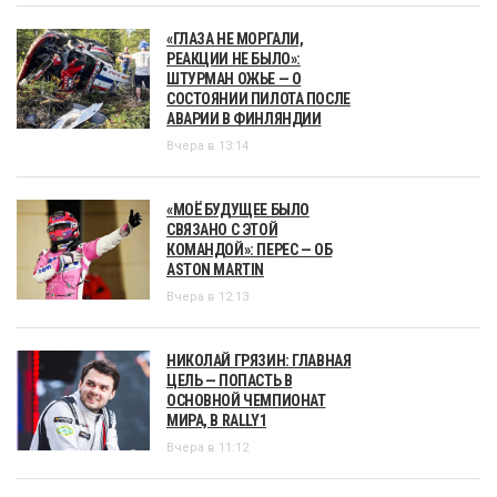
«ГЛАЗА НЕ МОРГАЛИ,
РЕАКЦИИ НЕ БЫЛО»:
ШТУРМАН ОЖЬЕ — О
СОСТОЯНИИ ПИЛОТА ПОСЛЕ
АВАРИИ В ФИНЛЯНДИИ
Вчера в 13:14
«МОЁ БУДУЩЕЕ БЫЛО
СВЯЗАНО С ЭТОЙ
КОМАНДОЙ»: ПЕРЕС — ОБ
ASTON MARTIN
Вчера в 12:13
НИКОЛАЙ ГРЯЗИН: ГЛАВНАЯ
ЦЕЛЬ — ПОПАСТЬ В
ОСНОВНОЙ ЧЕМПИОНАТ
МИРА, В RALLY1
Вчера в 11:12