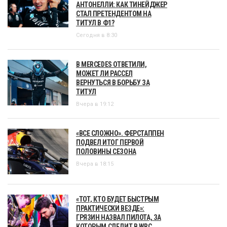
АНТОНЕЛЛИ: КАК ТИНЕЙДЖЕР
СТАЛ ПРЕТЕНДЕНТОМ НА
ТИТУЛ В Ф1?
Сегодня в 8:30
В MERCEDES ОТВЕТИЛИ,
МОЖЕТ ЛИ РАССЕЛ
ВЕРНУТЬСЯ В БОРЬБУ ЗА
ТИТУЛ
Вчера в 19:12
«ВСЕ СЛОЖНО». ФЕРСТАППЕН
ПОДВЕЛ ИТОГ ПЕРВОЙ
ПОЛОВИНЫ СЕЗОНА
Вчера в 18:15
«ТОТ, КТО БУДЕТ БЫСТРЫМ
ПРАКТИЧЕСКИ ВЕЗДЕ»:
ГРЯЗИН НАЗВАЛ ПИЛОТА, ЗА
КОТОРЫМ СЛЕДИТ В WRC