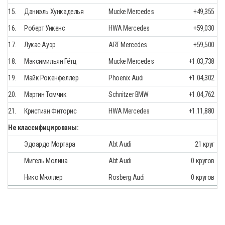
15.
Даниэль Хункаделья
Mucke Mercedes
+49,355
16.
Роберт Уикенс
HWA Mercedes
+59,030
17.
Лукас Ауэр
ART Mercedes
+59,500
18.
Максимильян Гётц
Mucke Mercedes
+1.03,738
19.
Майк Рокенфеллер
Phoenix Audi
+1.04,302
20.
Мартин Томчик
Schnitzer BMW
+1.04,762
21.
Кристиан Фиторис
HWA Mercedes
+1.11,880
Не классифицированы:
Эдоардо Мортара
Abt Audi
21 круг
Мигель Молина
Abt Audi
0 кругов
Нико Мюллер
Rosberg Audi
0 кругов