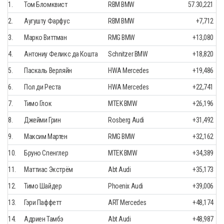
1.
Том Бломквист
RBM BMW
57.30,221
2.
Аугушту Фарфус
RBM BMW
+7,712
3.
Марко Виттман
RMG BMW
+13,080
4.
Антониу Феликс да Кошта
Schnitzer BMW
+18,820
5.
Паскаль Верляйн
HWA Mercedes
+19,486
6.
Пол ди Реста
HWA Mercedes
+22,741
7.
Тимо Глок
MTEK BMW
+26,196
8.
Джейми Грин
Rosberg Audi
+31,492
9.
Максим Мартен
RMG BMW
+32,162
10.
Бруно Спенглер
MTEK BMW
+34,389
11.
Маттиас Экстрём
Abt Audi
+35,173
12.
Тимо Шайдер
Phoenix Audi
+39,006
13.
Гэри Паффетт
ART Mercedes
+48,174
14.
Адриен Тамбэ
Abt Audi
+48,987