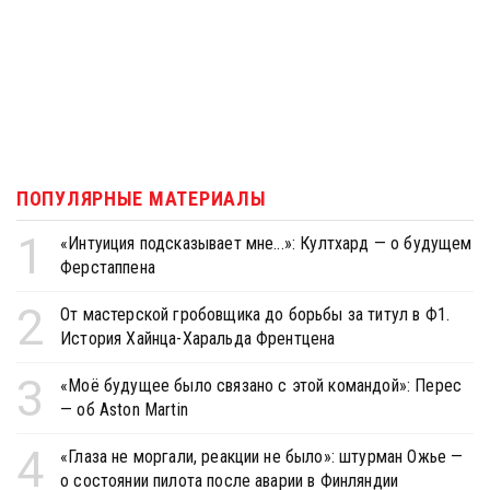
ПОПУЛЯРНЫЕ МАТЕРИАЛЫ
1
«Интуиция подсказывает мне...»: Култхард — о будущем
Ферстаппена
2
От мастерской гробовщика до борьбы за титул в Ф1.
История Хайнца-Харальда Френтцена
3
«Моё будущее было связано с этой командой»: Перес
— об Aston Martin
4
«Глаза не моргали, реакции не было»: штурман Ожье —
о состоянии пилота после аварии в Финляндии