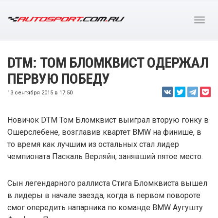
DTM: ТОМ БЛОМКВИСТ ОДЕРЖАЛ
ПЕРВУЮ ПОБЕДУ
13 сентября 2015 в 17:50
Новичок DTM Том Бломквист выиграл вторую гонку в
Ошерслебене, возглавив квартет BMW на финише, в
то время как лучшим из остальных стал лидер
чемпионата Паскаль Верляйн, занявший пятое место.
Сын легендарного раллиста Стига Бломквиста вышел
в лидеры в начале заезда, когда в первом повороте
смог опередить напарника по команде BMW Аугушту