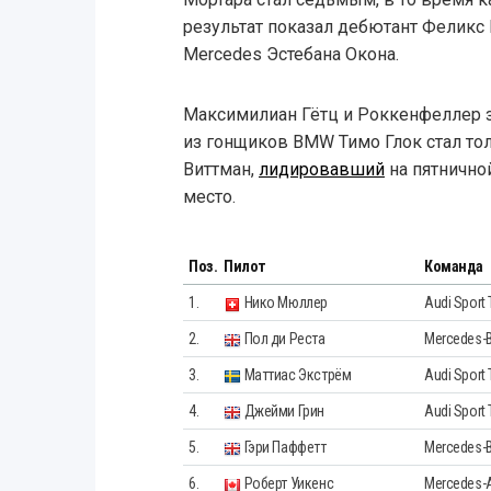
результат показал дебютант Феликс
Mercedes Эстебана Окона.
Максимилиан Гётц и Роккенфеллер 
из гонщиков BMW Тимо Глок стал то
Виттман,
лидировавший
на пятничной
место.
Поз.
Пилот
Команда
1.
Нико Мюллер
Audi Sport
2.
Пол ди Реста
Mercedes-
3.
Маттиас Экстрём
Audi Sport 
4.
Джейми Грин
Audi Sport
5.
Гэри Паффетт
Mercedes-
6.
Роберт Уикенс
Mercedes