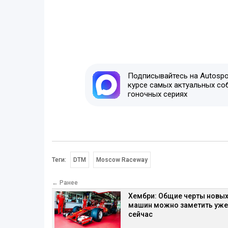
Подписывайтесь на Autospor
курсе самых актуальных со
гоночных сериях
Теги:
DTM
Moscow Raceway
← Ранее
Хембри: Общие черты новы
машин можно заметить уже
сейчас