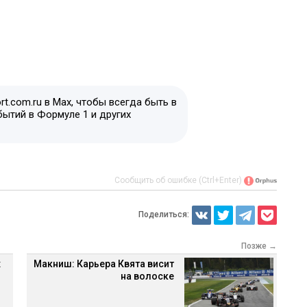
t.com.ru в Max, чтобы всегда быть в
бытий в Формуле 1 и других
Сообщить об ошибке (Ctrl+Enter)
Поделиться:
Позже →
х
Макниш: Карьера Квята висит
на волоске