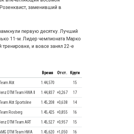
 Розенквист, заменивший в
замкнули первую десятку. Лучший
лько 11-м. Лидер чемпионата Марко
 тренировке, и вовсе занял 22-е
Время
Отст.
Круги
 Team Abt
1.44,570
15
Benz DTM Team HWA II
1.44,837
+0,267
17
Team Abt Sportsline
1.45,208
+0,638
14
 Team Rosberg
1.45,425
+0,855
16
Benz DTM Team ART
1.45,527
+0,957
15
-AMG DTM Team HWA
1.45,620
+1,050
16