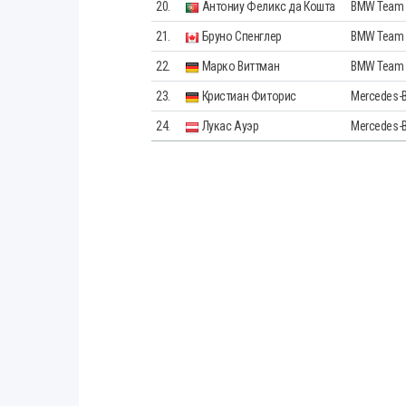
20.
Антониу Феликс да Кошта
BMW Team 
21.
Бруно Спенглер
BMW Team
22.
Марко Виттман
BMW Team
23.
Кристиан Фиторис
Mercedes-
24.
Лукас Ауэр
Mercedes-