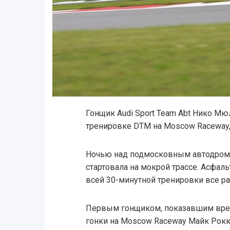
Гонщик Audi Sport Team Abt Нико М
тренировке DTM на Moscow Raceway,
Ночью над подмосковным автодромо
стартовала на мокрой трассе. Асфаль
всей 30-минутной тренировки все р
Первым гонщиком, показавшим врем
гонки на Moscow Raceway Майк Рокк