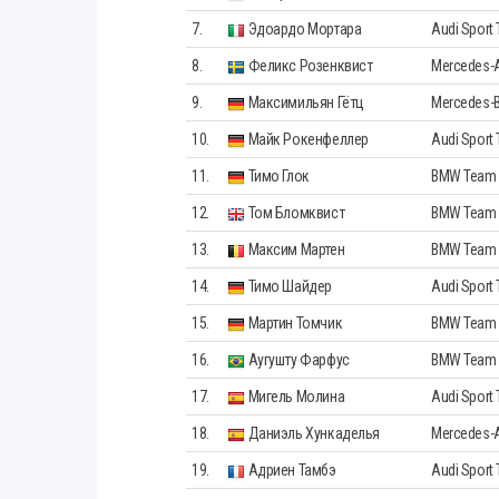
7.
Эдоардо Мортара
Audi Sport 
8.
Феликс Розенквист
Mercedes
9.
Максимильян Гётц
Mercedes-
10.
Майк Рокенфеллер
Audi Sport
11.
Тимо Глок
BMW Team
12.
Том Бломквист
BMW Team
13.
Максим Мартен
BMW Team
14.
Тимо Шайдер
Audi Sport
15.
Мартин Томчик
BMW Team 
16.
Аугушту Фарфус
BMW Team
17.
Мигель Молина
Audi Sport
18.
Даниэль Хункаделья
Mercedes
19.
Адриен Тамбэ
Audi Sport