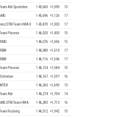
Team Abt Sportsline
1.45,660
+1,090
13
-AMG
1.45,696
+1,126
17
Benz DTM Team HWA II
1.45,870
+1,300
17
 Team Phoenix
1.46,020
+1,450
15
 RMG
1.46,076
+1,506
15
 RBM
1.46,080
+1,510
17
 RBM
1.46,116
+1,546
17
 Team Phoenix
1.46,154
+1,584
15
Schnitzer
1.46,167
+1,597
16
 MTEK
1.46,260
+1,690
13
 Team Abt
1.46,274
+1,704
14
-AMG DTM Team HWA
1.46,283
+1,713
16
 Team Rosberg
1.46,512
+1,942
15