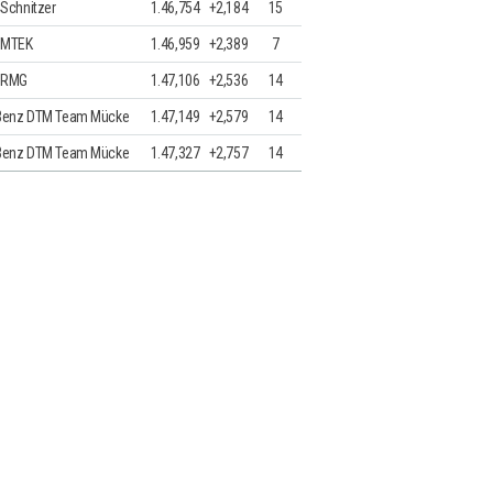
Schnitzer
1.46,754
+2,184
15
 MTEK
1.46,959
+2,389
7
 RMG
1.47,106
+2,536
14
Benz DTM Team Mücke
1.47,149
+2,579
14
Benz DTM Team Mücke
1.47,327
+2,757
14