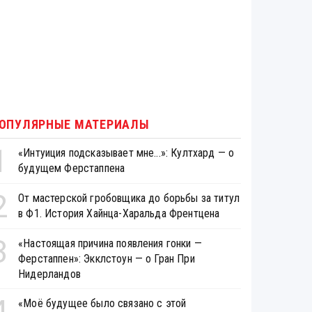
ОПУЛЯРНЫЕ МАТЕРИАЛЫ
1
«Интуиция подсказывает мне...»: Култхард — о
будущем Ферстаппена
2
От мастерской гробовщика до борьбы за титул
в Ф1. История Хайнца-Харальда Френтцена
3
«Настоящая причина появления гонки —
Ферстаппен»: Экклстоун — о Гран При
Нидерландов
4
«Моё будущее было связано с этой