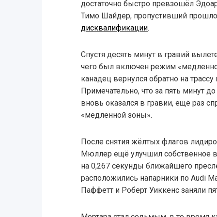
достаточно быстро превзошёл Эдоар
Тимо Шайдер, пропустивший прошлог
дисквалификации
.
Спустя десять минут в гравий вылете
чего был включен режим «медленно
канадец вернулся обратно на трассу 
Примечательно, что за пять минут до
вновь оказался в гравии, ещё раз 
«медленной зоны».
После снятия жёлтых флагов лидиро
Мюллер ещё улучшил собственное вр
на 0,267 секунды ближайшего пресл
расположились напарники по Audi Ма
Паффетт и Роберт Уиккенс заняли пя
Мортара стал седьмым, в то время 