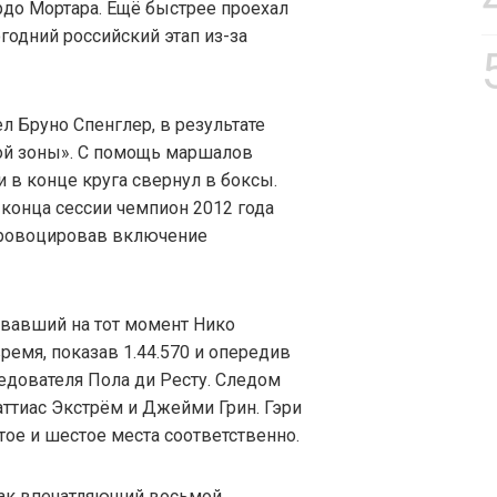
до Мортара. Ещё быстрее проехал
одний российский этап из-за
л Бруно Спенглер, в результате
й зоны». С помощь маршалов
и в конце круга свернул в боксы.
 конца сессии чемпион 2012 года
спровоцировав включение
вавший на тот момент Нико
емя, показав 1.44.570 и опередив
едователя Пола ди Ресту. Следом
ттиас Экстрём и Джейми Грин. Гэри
тое и шестое места соответственно.
как впечатляющий восьмой