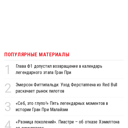
ПОПУЛЯРНЫЕ МАТЕРИАЛЫ
1
Глава Ф1 допустил возвращение в календарь
легендарного этапа Гран При
2
Эмерсон Фиттипальди: Уход Ферстаппена из Red Bull
раскачает рынок пилотов
3
«Себ, это глупо!» Пять легендарных моментов в
истории Гран При Малайзии
4
«Разница поколений». Пиастри – об отказе Хэмилтона