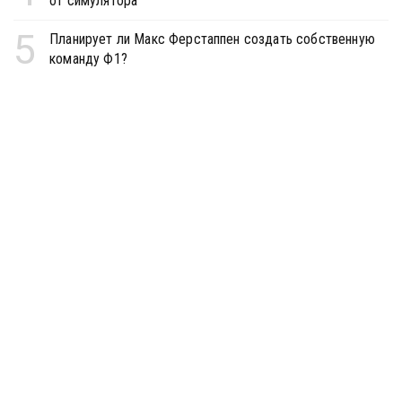
от симулятора
5
Планирует ли Макс Ферстаппен создать собственную
команду Ф1?