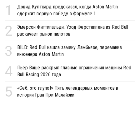
1
Дэвид Култхард предсказал, когда Aston Martin
одержит первую победу в Формуле 1
2
Эмерсон Фиттипальди: Уход Ферстаппена из Red Bull
раскачает рынок пилотов
3
BILD: Red Bull нашла замену Ламбьязе, переманив
инженера Aston Martin
4
Пьер Ваше раскрыл главные ограничения машины Red
Bull Racing 2026 года
5
«Себ, это глупо!» Пять легендарных моментов в
истории Гран При Малайзии