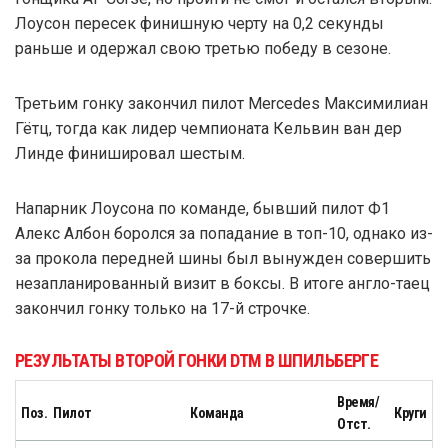
Лоусон пересек финишную черту на 0,2 секунды
раньше и одержал свою третью победу в сезоне.
Третьим гонку закончил пилот Mercedes Максимилиан
Гётц, тогда как лидер чемпионата Кельвин ван дер
Линде финишировал шестым.
Напарник Лоусона по команде, бывший пилот Ф1
Алекс Албон боролся за попадание в топ-10, однако из-
за прокола передней шины был вынужден совершить
незапланированный визит в боксы. В итоге англо-таец
закончил гонку только на 17-й строчке.
РЕЗУЛЬТАТЫ ВТОРОЙ ГОНКИ DTM В ШПИЛЬБЕРГЕ
Время/
Поз.
Пилот
Команда
Круги
Отст.