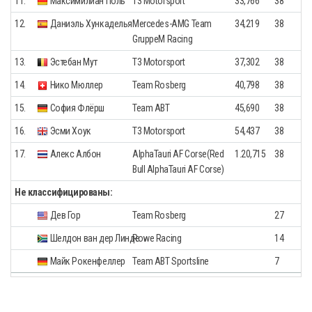
11.
Максимилиан Поль
T3 Motorsport
33,766
38
12.
Даниэль Хункаделья
Mercedes-AMG Team
34,219
38
GruppeM Racing
13.
Эстебан Мут
T3 Motorsport
37,302
38
14.
Нико Мюллер
Team Rosberg
40,798
38
15.
София Флёрш
Team ABT
45,690
38
16.
Эсми Хоук
T3 Motorsport
54,437
38
17.
Алекс Албон
AlphaTauri AF Corse(Red
1.20,715
38
Bull AlphaTauri AF Corse)
Не классифицированы:
Дев Гор
Team Rosberg
27
Шелдон ван дер Линде
Rowe Racing
14
Майк Рокенфеллер
Team ABT Sportsline
7