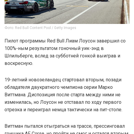
Фото: Red Bull Content Pool / Getty Images
Пилот программы Red Bull Лиам Лоусон завершил со
100%-ным результатом гоночный уик-энд в
Шпильберге, вслед за субботней гонкой выиграв и
воскресную.
19-летний новозеландец стартовал вторым, позади
обладателя двукратного чемпиона серии Марко
Виттмана. Диспозиция после старта между ними не
изменилась, но Лоусон не отставал по ходу первого
отрезка и переиграл немца тактически на пит-стопе.
Виттман пытался отыграться на трассе, прессинговал
гонщика AF Corse, но пройти не смог и остался вторым.