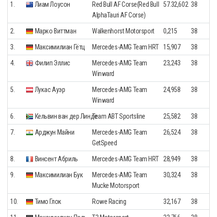
1.
Лиам Лоусон
Red Bull AF Corse(Red Bull
57.32,602
38
AlphaTauri AF Corse)
2.
Марко Виттман
Walkenhorst Motorsport
0,215
38
3.
Максимилиан Гётц
Mercedes-AMG Team HRT
15,907
38
4.
Филип Эллис
Mercedes-AMG Team
23,243
38
Winward
5.
Лукас Ауэр
Mercedes-AMG Team
24,958
38
Winward
6.
Кельвин ван дер Линде
Team ABT Sportsline
25,582
38
7.
Арджун Майни
Mercedes-AMG Team
26,524
38
GetSpeed
8.
Винсент Абриль
Mercedes-AMG Team HRT
28,949
38
9.
Максимилиан Бук
Mercedes-AMG Team
30,324
38
Mucke Motorsport
10.
Тимо Глок
Rowe Racing
32,167
38