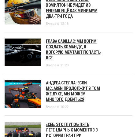
ХЭМИЛТОН НЕ УЙДЁТ ИЗ
FERRARI ЕЩЁ КАК МИНИМУМ
ДВА-ТРИ ГОДА
Вчера в 12:18
ГЛАВА CADILLAC: МЫ ХОТИМ
СОЗДАТЬ КОМАНДУ, В
КОТОРУЮ МЕЧТАЮТ ПОПАСТЬ
ВСЕ
Вчера в 11:20
АНДРЕА СТЕЛЛА: ЕСЛИ
MCLAREN ПРОДОЛЖИТ В ТОМ
ЖЕ ДУХЕ, МЫ МОЖЕМ
МНОГОГО ДОБИТЬСЯ
Вчера в 10:22
«СЕБ, ЭТО ГЛУПО!» ПЯТЬ
ЛЕГЕНДАРНЫХ МОМЕНТОВ В
ИСТОРИИ ГРАН ПРИ