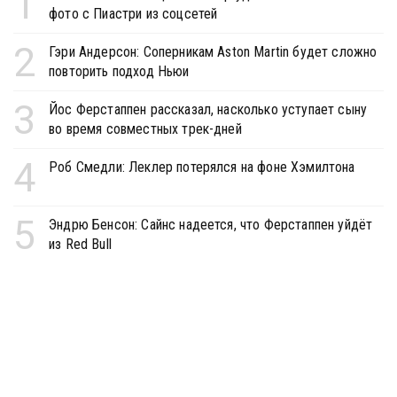
1
фото с Пиастри из соцсетей
2
Гэри Андерсон: Соперникам Aston Martin будет сложно
повторить подход Ньюи
3
Йос Ферстаппен рассказал, насколько уступает сыну
во время совместных трек-дней
4
Роб Смедли: Леклер потерялся на фоне Хэмилтона
5
Эндрю Бенсон: Сайнс надеется, что Ферстаппен уйдёт
из Red Bull