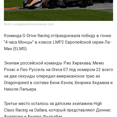
Фото: europeanlemansseries.com
Команда G-Drive Racing отпраздновала победу в гонке
"4 часа Монцы" в классе LMP2 Европейской серии Ле-
Ман (ELMS).
Экипаж российской команды Рио Хиракава, Мемо
Рохас и Лео Руссель на Oreca 07 под номером 22 всего
на две секунды опередил американское трио из
Dragonspeed в составе Бена Хэнли, Хенрика Хедмана и
Николя Лапьера.
Третье место осталось за датским экипажем High
Class Racing на Dallara, который представляют Деннис
Андерсен и Андерс Фьордбах.