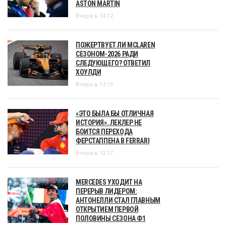
ASTON MARTIN
Вчера в 14:12
ПОЖЕРТВУЕТ ЛИ MCLAREN
СЕЗОНОМ-2026 РАДИ
СЛЕДУЮЩЕГО? ОТВЕТИЛ
ХОУЛДИ
Вчера в 13:15
«ЭТО БЫЛА БЫ ОТЛИЧНАЯ
ИСТОРИЯ». ЛЕКЛЕР НЕ
БОИТСЯ ПЕРЕХОДА
ФЕРСТАППЕНА В FERRARI
Вчера в 12:17
MERCEDES УХОДИТ НА
ПЕРЕРЫВ ЛИДЕРОМ:
АНТОНЕЛЛИ СТАЛ ГЛАВНЫМ
ОТКРЫТИЕМ ПЕРВОЙ
ПОЛОВИНЫ СЕЗОНА Ф1