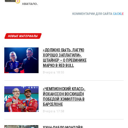
хватало.
КОММЕНТАРИИ ДЛЯ САЙТА
CACKL
E
НОВЫЕ МАТЕРИАЛЫ
«ДОЛЖНО БЫТЬ, ЛАГРЮ
ХОРОШО ЗАПЛАТИЛИ».
ШТАЙНЕР – О ПРЕЕМНИКЕ
МАРКО В RED BULL
Вчера в 18:55
«ЧЕМПИОНСКИЙ КЛАСС».
ЙОХАНССОН ВОСХИЩЁН
ПОБЕДОЙ ХЭМИЛТОНА В
БАРСЕЛОНЕ
Вчера в 17:58
ХУАН-ПАБЛО МОНТОЙЯ: