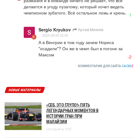
размазня и в команде ничего не решает, что всё 
делается в угоду пузатому, который хочет видеть 
чемпионом зубатого. Всё остальное ложь и хрень.
1
Sergio Kryukov
Артем Михеев
2025.09.09 22:30
А в Венгрии в том году зачем Нориса 
"осадили"? Он же в чемп был в погоне за 
Максом
-2
КОММЕНТАРИИ ДЛЯ САЙТА
CACKL
E
НОВЫЕ МАТЕРИАЛЫ
«СЕБ, ЭТО ГЛУПО!» ПЯТЬ
ЛЕГЕНДАРНЫХ МОМЕНТОВ В
ИСТОРИИ ГРАН ПРИ
МАЛАЙЗИИ
Сегодня в 9:02