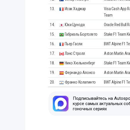
13.
Исак Хаджар
Visa Cash App Ra
Team
14.
Юки Цунода
Oracle Red Bull 
15.
Габриэль Бортолето
Stake F1 Team Ki
16.
Пьер Гасли
BWT Alpine F1 T
17.
Лэнс Стролл
Aston Martin Ar
18.
Нико Хюлькенберг
Stake F1 Team Ki
19.
Фернандо Алонсо
Aston Martin Ar
20.
Франко Колапинто
BWT Alpine F1 T
Подписывайтесь на Autospor
курсе самых актуальных со
гоночных сериях