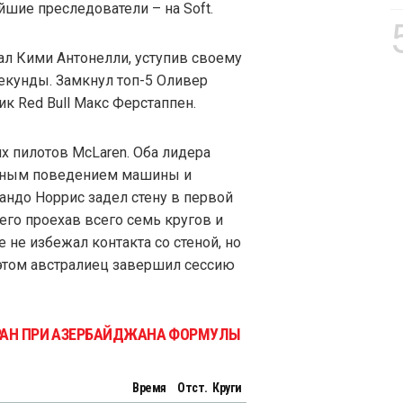
йшие преследователи – на Soft.
ал Кими Антонелли, уступив своему
секунды. Замкнул топ-5 Оливер
ик Red Bull Макс Ферстаппен.
х пилотов McLaren. Оба лидера
льным поведением машины и
андо Норрис задел стену в первой
его проехав всего семь кругов и
 не избежал контакта со стеной, но
этом австралиец завершил сессию
ГРАН ПРИ АЗЕРБАЙДЖАНА ФОРМУЛЫ
Время
Отст.
Круги