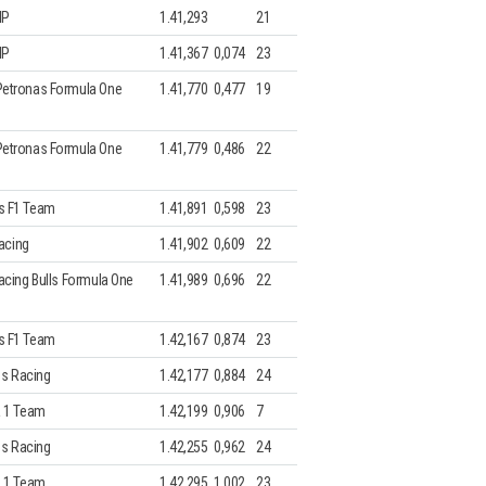
HP
1.41,293
21
HP
1.41,367
0,074
23
etronas Formula One
1.41,770
0,477
19
etronas Formula One
1.41,779
0,486
22
 F1 Team
1.41,891
0,598
23
Racing
1.41,902
0,609
22
cing Bulls Formula One
1.41,989
0,696
22
 F1 Team
1.42,167
0,874
23
ms Racing
1.42,177
0,884
24
 1 Team
1.42,199
0,906
7
ms Racing
1.42,255
0,962
24
 1 Team
1.42,295
1,002
23