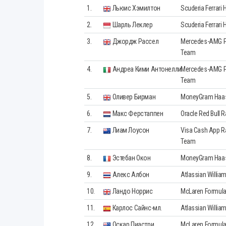
1.
Льюис Хэмилтон
Scuderia Ferrari 
2.
Шарль Леклер
Scuderia Ferrari 
3.
Джордж Рассел
Mercedes-AMG P
Team
4.
Андреа Кими Антонелли
Mercedes-AMG P
Team
5.
Оливер Бирман
MoneyGram Haas
6.
Макс Ферстаппен
Oracle Red Bull 
7.
Лиам Лоусон
Visa Cash App Ra
Team
8.
Эстебан Окон
MoneyGram Haas
9.
Алекс Албон
Atlassian Willia
10.
Ландо Норрис
McLaren Formula
11.
Карлос Сайнс-мл.
Atlassian Willia
12.
Оскар Пиастри
McLaren Formula