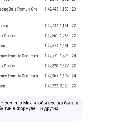
cing Bulls Formula One
1.42,443
1,150
23
Racing
1.42,444
1,151
22
ck Sauber
1.42,561
1,268
22
eam
1.42,674
1,381
22
amco Formula One Team
1.42,771
1,478
24
ck Sauber
1.42,820
1,527
22
amco Formula One Team
1.42,967
1,674
24
eam
1.43,322
2,029
22
t.com.ru в Max, чтобы всегда быть в
бытий в Формуле 1 и других