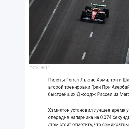
Фото: Ferrari
Пилоты Ferrari Льюис Хэмилтон и Ш
второй тренировки Гран При Азерба
быстрейших Джордж Рассел из Merc
Хэмилтон установил лучшее время уик
опередив напарника на 0,074 секунды
этом стоит отметить, что семикрат