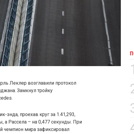
П
арль Леклер возглавили протокол
йджана. Замкнул тройку
edes.
-энда, проехав круг за 1.41,293,
, а Рассела – на 0,477 секунды. При
ный чемпион мира зафиксировал