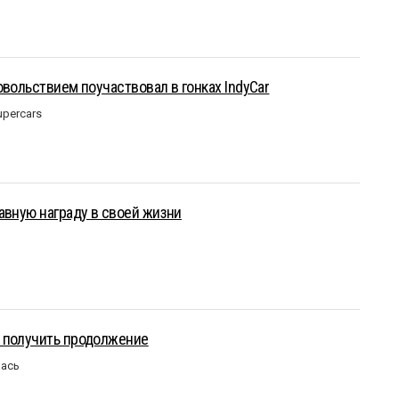
овольствием поучаствовал в гонках IndyCar
upercars
авную награду в своей жизни
 получить продолжение
лась