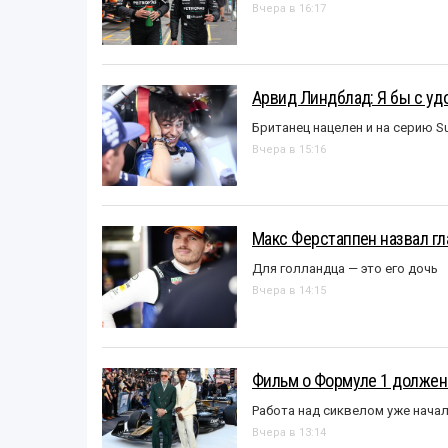
Вчера в 16:17
Арвид Линдблад: Я бы с уд
Британец нацелен и на серию S
Вчера в 15:16
Макс Ферстаппен назвал гл
Для голландца — это его дочь
Вчера в 14:15
Фильм о Формуле 1 должен
Работа над сиквелом уже нача
Вчера в 13:14