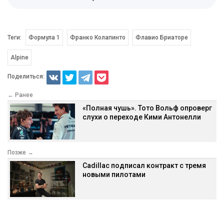
Теги:
Формула 1
Франко Колапинто
Флавио Бриаторе
Alpine
Поделиться:
← Ранее
«Полная чушь». Тото Вольф опроверг
слухи о переходе Кими Антонелли
Позже →
Cadillac подписал контракт с тремя
новыми пилотами