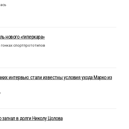
лась
ль нового «гиперкара»
в гонках спортпрототипов
ких интервью: стали известны условия ухода Марко из
у
о загнал в долги Николу Цолова