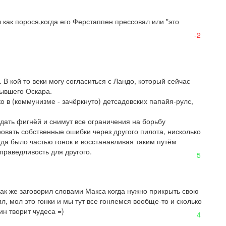
л как порося,когда его Ферстаппен прессовал или "это 
-2
 В кой то веки могу согласиться с Ландо, который сейчас 
ывшего Оскара. 

о в (коммунизме - зачёркнуто) детсадовских папайя-рулс, 
дать фигнёй и снимут все ограничения на борьбу 
овать собственные ошибки через другого пилота, нисколько 
да было частью гонок и восстанавливая таким путём 
праведливость для другого.
5
как же заговорил словами Макса когда нужно прикрыть свою 
, мол это гонки и мы тут все гоняемся вообще-то и сколько 
ин творит чудеса =)
4