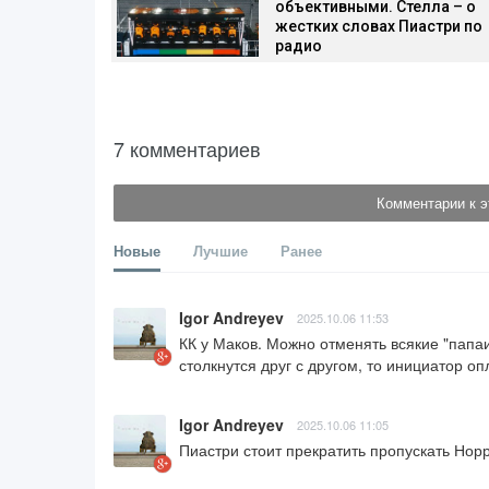
объективными. Стелла – о
жестких словах Пиастри по
радио
7 комментариев
Комментарии к э
Новые
Лучшие
Ранее
Igor Andreyev
2025.10.06 11:53
КК у Маков. Можно отменять всякие "папаи
столкнутся друг с другом, то инициатор 
Igor Andreyev
2025.10.06 11:05
Пиастри стоит прекратить пропускать Норри