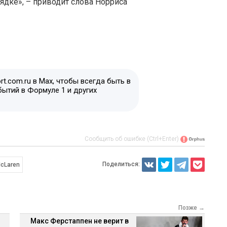
рядке», – приводит слова Норриса
t.com.ru в Max, чтобы всегда быть в
бытий в Формуле 1 и других
Сообщить об ошибке (Ctrl+Enter)
Поделиться:
cLaren
Позже →
Макс Ферстаппен не верит в