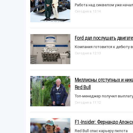
Работа над сиквелом уже нача
Сегодня в 13:14
Ford дал послушать двигате
Компания готовится к дебюту 
Сегодня в 12:13
Миллионы отступных и ника
Red Bull
Топ-менеджер получил выплат
Сегодня в 11:12
F1-Insider: Фернандо Алонс
Red Bull спас карьеру пилота