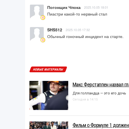
Погонщик Чпока
2025.10.05 18:01
Пиастри какой-то нервный стал
SHS512
2025.10.05 17:32
Обычный гоночный инцидент на старте.
НОВЫЕ МАТЕРИАЛЫ
Макс Ферстаппен назвал гл
Для голландца — это его дочь
Сегодня в 14:15
Фильм о Формуле 1 должен