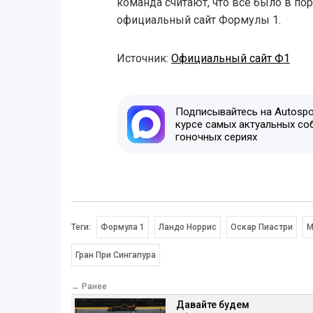
команда считают, что всё было в по
официальный сайт Формулы 1.
Источник:
Официальный сайт Ф1
Подписывайтесь на Autospor
курсе самых актуальных со
гоночных сериях
Теги:
Формула 1
Ландо Норрис
Оскар Пиастри
M
Гран При Сингапура
← Ранее
Давайте будем