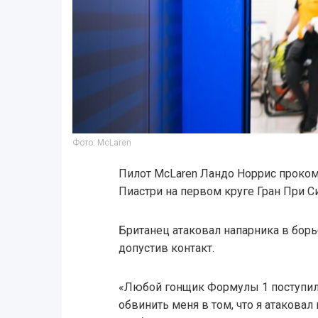
Фото: McLaren
Пилот McLaren Ландо Норрис проко
Пиастри на первом круге Гран При С
Британец атаковал напарника в борьб
допустив контакт.
«Любой гонщик Формулы 1 поступил 
обвинить меня в том, что я атаковал