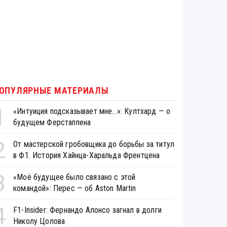
ОПУЛЯРНЫЕ МАТЕРИАЛЫ
1
«Интуиция подсказывает мне...»: Култхард — о
будущем Ферстаппена
2
От мастерской гробовщика до борьбы за титул
в Ф1. История Хайнца-Харальда Френтцена
3
«Моё будущее было связано с этой
командой»: Перес — об Aston Martin
4
F1-Insider: Фернандо Алонсо загнал в долги
Николу Цолова