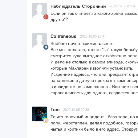
Наблюдатель Сторонний
2025.10.06 07:34
Если он так считает,то какого хрена визжа
другое"?
Coltraneous
2025.10.05 23:41
Вообще ничего криминального

Все мы, полагаю, только "за" такую борьбу.
смотрится куда выгоднее откровенно попл
И дело не столько в самом эпизоде, скольк
которые Макларен изволили установить. 

Искренне надеюсь, что они прекратят стра
напарников и до кучи прекратят компенсир
в инчиденте не замешанного. Везение всег
справедливость для одного, создается нес
Tom
2025.10.05 20:38
То что гоночный инцидент - база зеро, но 
попу. Ферстаппен, делая подобное, говорил
нытья и критики было в его адрес. Этодруг