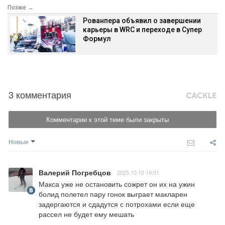
Позже →
Рованпера объявил о завершении
карьеры в WRC и переходе в Супер
Формул
3 комментария
Комментарии к этой теме были закрыты
Новые
Валерий Погребцов
2025.10.10 19:01
Макса уже не остановить сожрет он их на ужин 
болид полетел пару гонок выграет макларен 
задергаются и сдадутся с потрохами если еще 
рассел не будет ему мешать