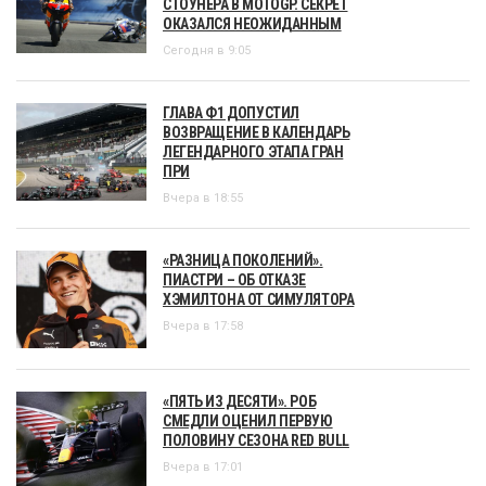
СТОУНЕРА В MOTOGP. СЕКРЕТ
ОКАЗАЛСЯ НЕОЖИДАННЫМ
Сегодня в 9:05
ГЛАВА Ф1 ДОПУСТИЛ
ВОЗВРАЩЕНИЕ В КАЛЕНДАРЬ
ЛЕГЕНДАРНОГО ЭТАПА ГРАН
ПРИ
Вчера в 18:55
«РАЗНИЦА ПОКОЛЕНИЙ».
ПИАСТРИ – ОБ ОТКАЗЕ
ХЭМИЛТОНА ОТ СИМУЛЯТОРА
Вчера в 17:58
«ПЯТЬ ИЗ ДЕСЯТИ». РОБ
СМЕДЛИ ОЦЕНИЛ ПЕРВУЮ
ПОЛОВИНУ СЕЗОНА RED BULL
Вчера в 17:01