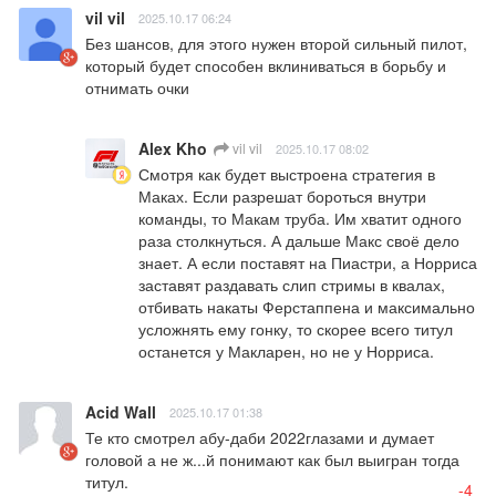
vil vil
2025.10.17 06:24
Без шансов, для этого нужен второй сильный пилот, 
который будет способен вклиниваться в борьбу и 
отнимать очки
Alex Kho
vil vil
2025.10.17 08:02
Смотря как будет выстроена стратегия в 
Маках. Если разрешат бороться внутри 
команды, то Макам труба. Им хватит одного 
раза столкнуться. А дальше Макс своё дело 
знает. А если поставят на Пиастри, а Норриса 
заставят раздавать слип стримы в квалах, 
отбивать накаты Ферстаппена и максимально 
усложнять ему гонку, то скорее всего титул 
останется у Макларен, но не у Норриса.
Acid Wall
2025.10.17 01:38
Те кто смотрел абу-даби 2022глазами и думает 
головой а не ж...й понимают как был выигран тогда 
титул.
-4