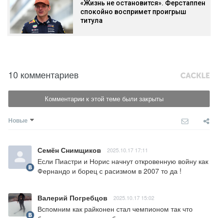
«Жизнь не остановится». Ферстаппен
спокойно воспримет проигрыш
титула
10 комментариев
Комментарии к этой теме были закрыты
Новые
Семён Снимщиков
2025.10.17 17:11
Если Пиастри и Норис начнут откровенную войну как 
Фернандо и борец с расизмом в 2007 то да !
Валерий Погребцов
2025.10.17 15:02
Вспомним как райконен стал чемпионом так что 