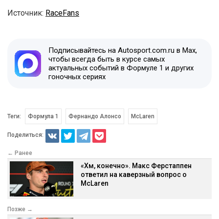
Источник:
RaceFans
Подписывайтесь на Autosport.com.ru в Max,
чтобы всегда быть в курсе самых
актуальных событий в Формуле 1 и других
гоночных сериях
Теги:
Формула 1
Фернандо Алонсо
McLaren
Поделиться:
← Ранее
«Хм, конечно». Макс Ферстаппен
ответил на каверзный вопрос о
McLaren
Позже →