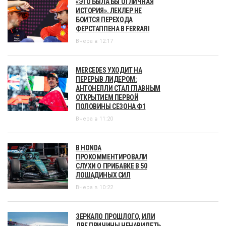
«ЭТО БЫЛА БЫ ОТЛИЧНАЯ
ИСТОРИЯ». ЛЕКЛЕР НЕ
БОИТСЯ ПЕРЕХОДА
ФЕРСТАППЕНА В FERRARI
Вчера в 12:17
MERCEDES УХОДИТ НА
ПЕРЕРЫВ ЛИДЕРОМ:
АНТОНЕЛЛИ СТАЛ ГЛАВНЫМ
ОТКРЫТИЕМ ПЕРВОЙ
ПОЛОВИНЫ СЕЗОНА Ф1
Вчера в 11:20
В HONDA
ПРОКОММЕНТИРОВАЛИ
СЛУХИ О ПРИБАВКЕ В 50
ЛОШАДИНЫХ СИЛ
Вчера в 10:22
ЗЕРКАЛО ПРОШЛОГО, ИЛИ
ДВЕ ПРИЧИНЫ НЕНАВИДЕТЬ