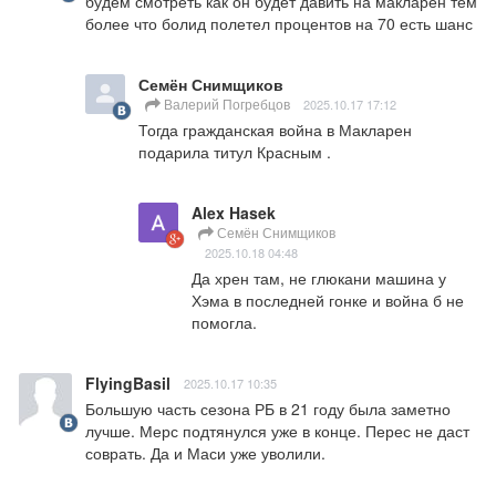
будем смотреть как он будет давить на макларен тем 
более что болид полетел процентов на 70 есть шанс
Семён Снимщиков
Валерий Погребцов
2025.10.17 17:12
Тогда гражданская война в Макларен 
подарила титул Красным .
Alex Hasek
Семён Снимщиков
2025.10.18 04:48
Да хрен там, не глюкани машина у 
Хэма в последней гонке и война б не 
помогла.
FlyingBasil
2025.10.17 10:35
Большую часть сезона РБ в 21 году была заметно 
лучше. Мерс подтянулся уже в конце. Перес не даст 
соврать. Да и Маси уже уволили.