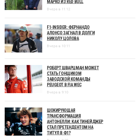
МАРКО ИЗ RED BULL
Вчера в 11:12
F1-INSIDER: ФЕРНАНДО
АЛОНСО ЗАГНАЛ В ДОЛГИ
НИКОЛУ ЦОЛОВА
Вчера в 10:11
РОБЕРТ ШВАРЦМАН МОЖЕТ
СТАТЬ ГОНЩИКОМ
ЗАВОДСКОЙ КОМАНДЫ
PEUGEOT В FIA WEC
Вчера в 9:10
ШОКИРУЮЩАЯ
ТРАНСФОРМАЦИЯ
АНТОНЕЛЛИ: КАК ТИНЕЙДЖЕР
СТАЛ ПРЕТЕНДЕНТОМ НА
ТИТУЛ В Ф1?