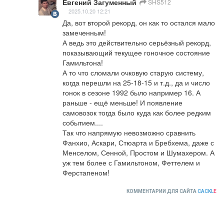
Евгений Загуменный
SHS512
2025.10.20 12:21
Да, вот второй рекорд, он как то остался мало 
замеченным!

А ведь это действительно серьёзный рекорд, 
показывающий текущее гоночное состояние 
Гамильтона!

А то что сломали очковую старую систему, 
когда перешли на 25-18-15 и т.д., да и число 
гонок в сезоне 1992 было например 16. А 
раньше - ещё меньше! И появление 
самовозок тогда было куда как более редким 
событием....

Так что напрямую невозможно сравнить 
Фанхио, Аскари, Стюарта и Бребхема, даже с 
Менселом, Сенной, Простом и Шумахером. А 
уж тем более с Гамильтоном, Феттелем и 
Ферстапеном!
КОММЕНТАРИИ ДЛЯ САЙТА
CACKL
E