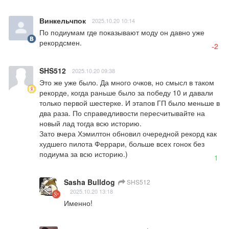
Винкельчпок
2025.10.20 10:14
По подиумам где показывают моду он давно уже 
рекордсмен.
-2
SHS512
2025.10.20 09:38
Это же уже было. Да много очков, но смысл в таком 
рекорде, когда раньше было за победу 10 и давали 
только первой шестерке. И этапов ГП было меньше в 
два раза. По справедливости пересчитывайте на 
новый лад тогда всю историю.

Зато вчера Хэмилтон обновил очередной рекорд как 
худшего пилота Феррари, больше всех гонок без 
подиума за всю историю.)
1
Sasha Bulldog
SHS512
2025.10.20 13:18
Именно!