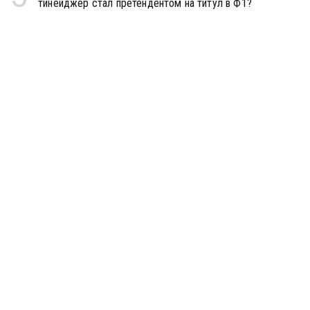
тинейджер стал претендентом на титул в Ф1?