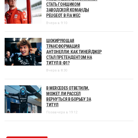
СТАТЬ ГОНЩИКОМ
ЗАВОДСКОЙ КОМАНДЫ
PEUGEOT В FIA WEC
Вчера в 9:10
ШОКИРУЮЩАЯ
ТРАНСФОРМАЦИЯ
АНТОНЕЛЛИ: КАК ТИНЕЙДЖЕР
СТАЛ ПРЕТЕНДЕНТОМ НА
ТИТУЛ В Ф1?
Вчера в 8:30
В MERCEDES ОТВЕТИЛИ,
МОЖЕТ ЛИ РАССЕЛ
ВЕРНУТЬСЯ В БОРЬБУ ЗА
ТИТУЛ
Позавчера в 19:12