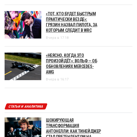
«ТОТ, КТО БУДЕТ БЫСТРЫМ
ПРАКТИЧЕСКИ ВЕЗДЕ»:
ГРЯЗИН НАЗВАЛ ПИЛОТА, ЗА
КОТОРЫМ СЛЕДИТ В WRC
Вчера в 17:18
«НЕЯСНО, КОГДА ЭТО
ПРОИЗОЙДЁТ»: ВОЛЬФ — ОБ
ОБНОВЛЕНИЯХ MERCEDES-
AMG
Вчера в 16:17
СТАТЬИ И АНАЛИТИКА
ШОКИРУЮЩАЯ
ТРАНСФОРМАЦИЯ
АНТОНЕЛЛИ: КАК ТИНЕЙДЖЕР
СТАЛ ПРЕТЕНДЕНТОМ НА