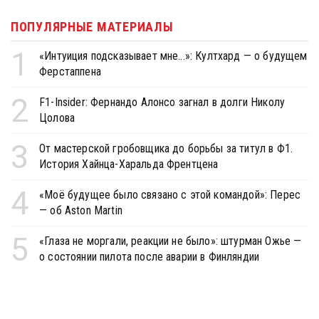
ПОПУЛЯРНЫЕ МАТЕРИАЛЫ
1
«Интуиция подсказывает мне...»: Култхард — о будущем
Ферстаппена
2
F1-Insider: Фернандо Алонсо загнал в долги Николу
Цолова
3
От мастерской гробовщика до борьбы за титул в Ф1.
История Хайнца-Харальда Френтцена
4
«Моё будущее было связано с этой командой»: Перес
— об Aston Martin
5
«Глаза не моргали, реакции не было»: штурман Ожье —
о состоянии пилота после аварии в Финляндии