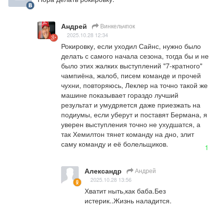
Андрей
Винкельчпок
2025.10.28 12:34
Рокировку, если уходил Сайнс, нужно было 
делать с самого начала сезона, тогда бы и не 
было этих жалких выступлений "7-кратного" 
чампиёна, жалоб, писем команде и прочей 
чухни, повторяюсь, Леклер на точно такой же 
машине показывает гораздо лучший 
результат и умудряется даже приезжать на 
подиумы, если уберут и поставят Бермана, я 
уверен выступления точно не ухудшатся, а 
так Хемилтон тянет команду на дно, злит 
саму команду и её болельщиков.
1
Александр
Андрей
2025.10.28 13:56
Хватит ныть,как баба.Без 
истерик..Жизнь наладится.