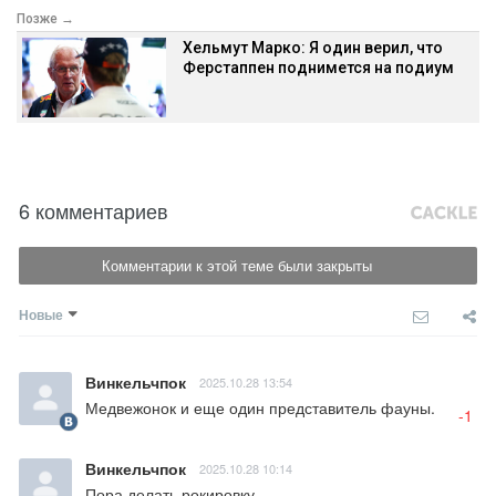
Позже →
Хельмут Марко: Я один верил, что
Ферстаппен поднимется на подиум
6 комментариев
Комментарии к этой теме были закрыты
Новые
Винкельчпок
2025.10.28 13:54
Медвежонок и еще один представитель фауны.
-1
Винкельчпок
2025.10.28 10:14
Пора делать рокировку.