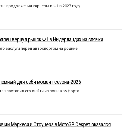
ты продолжения карьеры в Ф1 в 2027 году
ппен вернул рынок Ф1 в Нидерландах из спячки
го заслуги перед автоспортом на родине
еломный для себя момент сезона-2026
тап заставил его выйти из зоны комфорта
ичии Маркеса и Стоунера в MotoGP. Секрет оказался