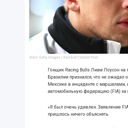
Фото: Getty Images / Red Bull Content Pool
Гонщик Racing Bulls Лиам Лоусон на
Бразилии признался, что не ожидал 
Мексике в инциденте с маршалами,
автомобильную федерацию (FIA) за
«Я был очень удивлен. Заявление FI
пришлось ничего объяснять.