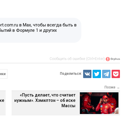
t.com.ru в Max, чтобы всегда быть в
бытий в Формуле 1 и других
Сообщить об ошибке (Ctrl+Enter)
Поделиться:
ики
Позже →
«Пусть делает, что считает
ке
нужным». Хэмилтон – об иске
Массы