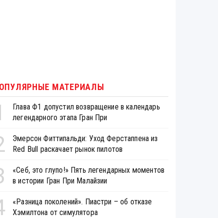
ОПУЛЯРНЫЕ МАТЕРИАЛЫ
1
Глава Ф1 допустил возвращение в календарь
легендарного этапа Гран При
2
Эмерсон Фиттипальди: Уход Ферстаппена из
Red Bull раскачает рынок пилотов
3
«Себ, это глупо!» Пять легендарных моментов
в истории Гран При Малайзии
4
«Разница поколений». Пиастри – об отказе
Хэмилтона от симулятора