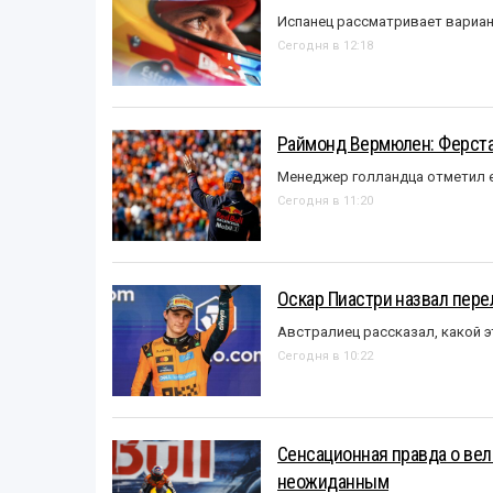
Испанец рассматривает вариан
Сегодня в 12:18
Раймонд Вермюлен: Ферста
Менеджер голландца отметил е
Сегодня в 11:20
Оскар Пиастри назвал пер
Австралиец рассказал, какой э
Сегодня в 10:22
Сенсационная правда о вел
неожиданным