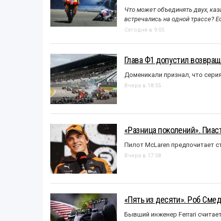
Что может объединять двух, каз
встречались на одной трассе? 
Сегодня в 9:05
Глава Ф1 допустил возвращ
Доменикали признал, что сери
Вчера в 18:55
«Разница поколений». Пиас
Пилот McLaren предпочитает ст
Вчера в 17:58
«Пять из десяти». Роб Смед
Бывший инженер Ferrari считае