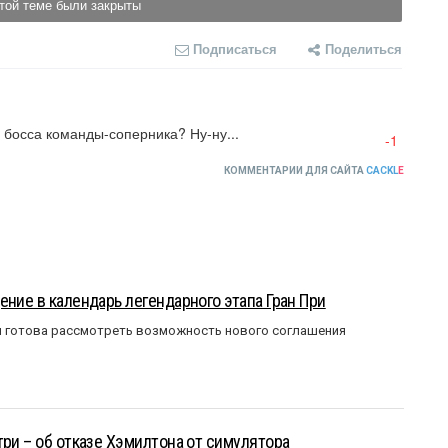
той теме были закрыты
Подписаться
Поделиться
босса команды-соперника? Ну-ну...
-1
КОММЕНТАРИИ ДЛЯ САЙТА
CACKL
E
ение в календарь легендарного этапа Гран При
я готова рассмотреть возможность нового соглашения
три – об отказе Хэмилтона от симулятора