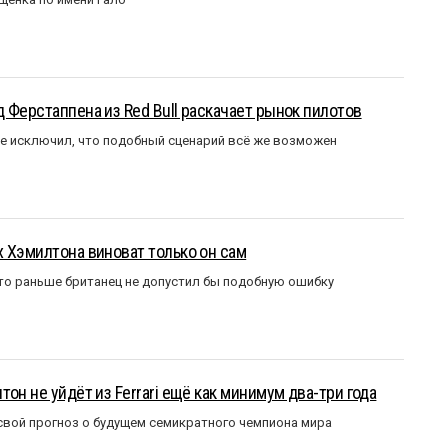
 Ферстаппена из Red Bull раскачает рынок пилотов
е исключил, что подобный сценарий всё же возможен
 Хэмилтона виноват только он сам
то раньше британец не допустил бы подобную ошибку
он не уйдёт из Ferrari ещё как минимум два-три года
вой прогноз о будущем семикратного чемпиона мира