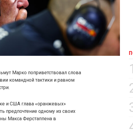
П
ельмут Марко поприветствовал слова
ствии командной тактики и равном
три.
ке и США глава «оранжевых»
ать предпочтение одному из своих
роны Макса Ферстаппена в