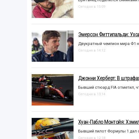
Сегодня в 15:09
Эмерсон Фиттипальди: Уход
Двукратный чемпион мира Ф1 н
Сегодня в 14:12
Джонни Херберт: В штрафах
Бывший стюард FIA отметил, ч
Сегодня в 13:14
Хуан-Пабло Монтойя: Хэмилт
Бывший пилот Формулы 1 дал с
Сегодня в 12:18