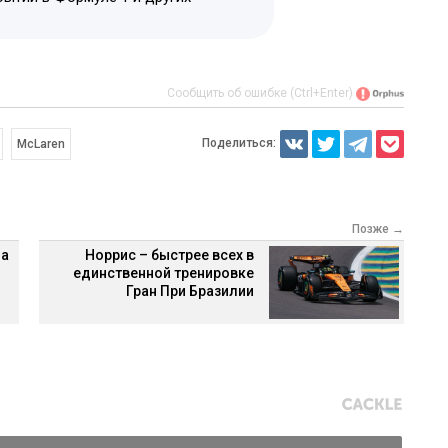
Сообщить об ошибке (Ctrl+Enter)
Поделиться:
McLaren
Позже →
на
Норрис – быстрее всех в
единственной тренировке
Гран При Бразилии