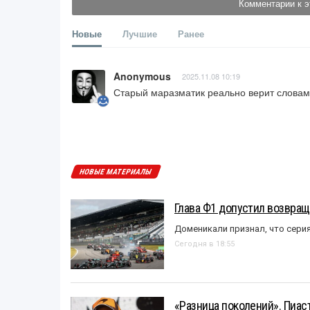
Комментарии к э
Новые
Лучшие
Ранее
Anonymous
2025.11.08 10:19
Старый маразматик реально верит словам 
НОВЫЕ МАТЕРИАЛЫ
Глава Ф1 допустил возвращ
Доменикали признал, что сери
Сегодня в 18:55
«Разница поколений». Пиас