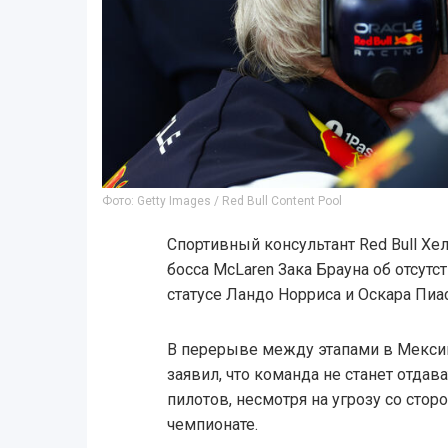
Фото: Getty Images / Red Bull Content Pool
Спортивный консультант Red Bull Х
босса McLaren Зака Брауна об отсут
статусе Ландо Норриса и Оскара Пиас
В перерыве между этапами в Мекси
заявил, что команда не станет отдав
пилотов, несмотря на угрозу со сто
чемпионате.