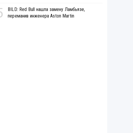
5
BILD: Red Bull нашла замену Ламбьязе,
переманив инженера Aston Martin