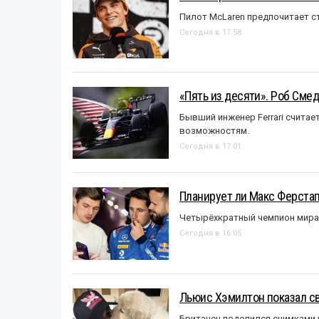
Пилот McLaren предпочитает ст
Сегодня в 17:58
«Пять из десяти». Роб Смед
Бывший инженер Ferrari считае
возможностям.
Сегодня в 17:01
Планирует ли Макс Ферста
Четырёхкратный чемпион мира 
Сегодня в 16:05
Льюис Хэмилтон показал с
Британец поделился снимками 