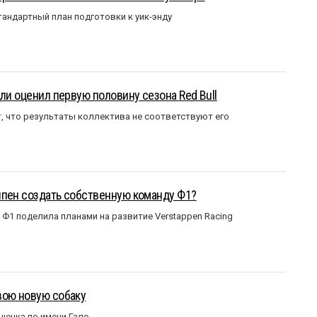
андартный план подготовки к уик-энду
ли оценил первую половину сезона Red Bull
т, что результаты коллектива не соответствуют его
ппен создать собственную команду Ф1?
Ф1 поделила планами на развитие Verstappen Racing
вою новую собаку
щенка по имени Гало