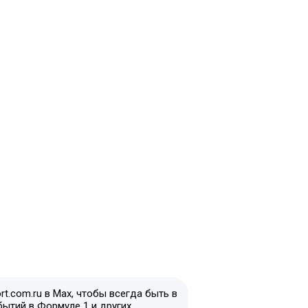
t.com.ru в Max, чтобы всегда быть в
бытий в Формуле 1 и других