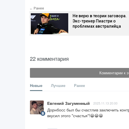
← Ранее
Не верю в теории заговора.
Экс-тренер Пиастри о
проблемах австралийца
22 комментария
Комментарии к э
Новые
Лучшие
Ранее
Евгений Загуменный
2025.11.13 20:00
Дорнбосс был бы счастлив заключить контра
вкусил этого "счастья"!😀😀😀