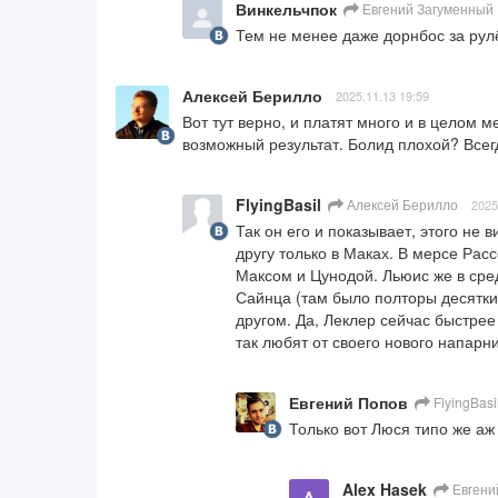
Винкельчпок
Евгений Загуменный
Тем не менее даже дорнбос за рул
Алексей Берилло
2025.11.13 19:59
Вот тут верно, и платят много и в целом 
возможный результат. Болид плохой? Всег
FlyingBasil
Алексей Берилло
2025
Так он его и показывает, этого не в
другу только в Маках. В мерсе Рас
Максом и Цунодой. Льюис же в сред
Сайнца (там было полторы десятки)
другом. Да, Леклер сейчас быстрее 
так любят от своего нового напарн
Евгений Попов
FlyingBasi
Только вот Люся типо же аж
Alex Hasek
Евгени