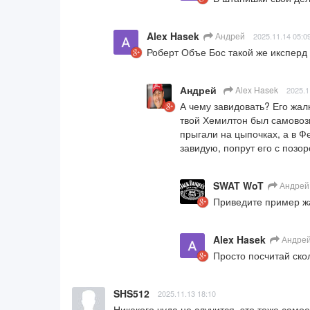
Alex Hasek
Андрей
2025.11.14 05:0
Роберт Объе Бос такой же иксперд 
Андрей
Alex Hasek
2025.1
А чему завидовать? Его жал
твой Хемилтон был самовозки
прыгали на цыпочках, а в Ф
завидую, попрут его с позо
SWAT WoT
Андрей
Приведите пример ж
Alex Hasek
Андре
Просто посчитай ско
SHS512
2025.11.13 18:10
Никакого чуда не случится, это тоже самое