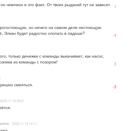
 он чемпион и это факт. От твоих рыданий тут не зависит.
1
орогостоющую, но ничего на самом деле нестоющую 
ё, Элкан будет радостно хлопать в ладоши?
-1
ого, только денежки с команды выкачивает, как насос, 
возника из команды с позором!
3
3
грешно смеяться.
-3
2025.11.15 09:21
еётся.
ьчпок
2025.11.15 14:11
лают.