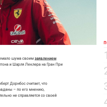
П
 немало шума своим
заявлением
тона и Шарля Леклера на Гран При
ерт Дорнбос считает, что
авданы – по его мнению,
ельно не справляется со своей