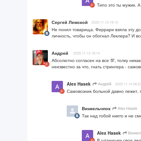
Типо это ты мужик. А
Сергей Лемской
2025.11.13 19:10
Не понял товарища. Феррари взяла эту д
личность, чтобы он обогнал Леклера? И вс
Андрей
2025.11.13 18:14
Абсолютно согласен на все 💯, толку никак
неизвестно за что, гнать стрингера - само
Alex Hasek
Андрей
2025.11.14 06:2
Самовозник больной давно лежит, 
Винкельчпок
Alex Hasek
Так над тобой никто и не см
Alex Hasek
Винкел
В штанишки свои де