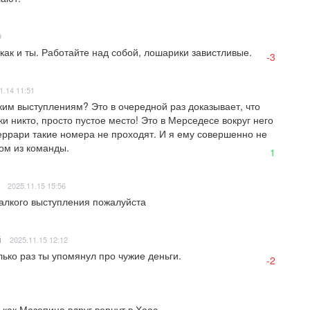
9
как и ты. Работайте над собой, лошарики завистливые.
-3
1.14 11:51
ким выступлениям? Это в очередной раз доказывает, что 
 никто, просто пустое место! Это в Мерседесе вокруг него 
еррари такие номера не проходят. И я ему совершенно не 
ром из команды.
1
2025.11.15 15:56
алкого выступления пожалуйста
й
2025.11.15 12:12
лько раз ты упомянул про чужие деньги.
-2
 как Мазепина вдруг вернут в Хаас.
