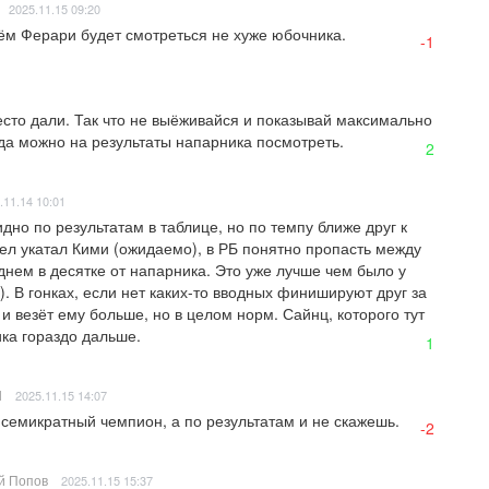
2025.11.15 09:20
ём Ферари будет смотреться не хуже юбочника.
-1
место дали. Так что не выёживайся и показывай максимально 
да можно на результаты напарника посмотреть.
2
.11.14 10:01
идно по результатам в таблице, но по темпу ближе друг к 
сел укатал Кими (ожидаемо), в РБ понятно пропасть между 
нем в десятке от напарника. Это уже лучше чем было у 
. В гонках, если нет каких-то вводных финишируют друг за 
и везёт ему больше, но в целом норм. Сайнц, которого тут 
ика гораздо дальше.
1
l
2025.11.15 14:07
 семикратный чемпион, а по результатам и не скажешь.
-2
й Попов
2025.11.15 15:37