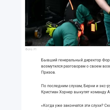
Фото: F1
Бывший генеральный директор Фор
возмутился разговорам о своем во
Призов.
По последним слухам, Берни и экс-ру
Кристиан Хорнер выкупят команду As
«Когда уже закончатся эти слухи? С