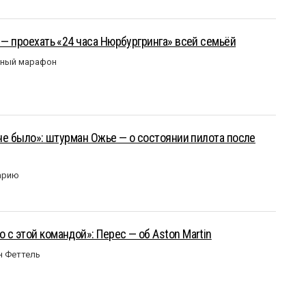
 — проехать «24 часа Нюрбургринга» всей семьёй
рный марафон
 не было»: штурман Ожье — о состоянии пилота после
арию
 с этой командой»: Перес — об Aston Martin
н Феттель