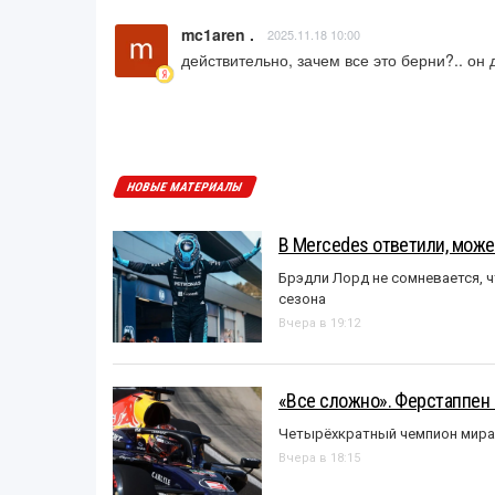
mc1aren .
2025.11.18 10:00
действительно, зачем все это берни?.. он 
НОВЫЕ МАТЕРИАЛЫ
В Mercedes ответили, может
Брэдли Лорд не сомневается, 
сезона
Вчера в 19:12
«Все сложно». Ферстаппен 
Четырёхкратный чемпион мира 
Вчера в 18:15