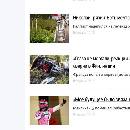
Николай Грязин: Есть мечта
Раллист нацелился на легенда
Вчера в 14:15
«Глаза не моргали, реакции
аварии в Финляндии
Француз попал в серьёзную ав
Вчера в 13:14
«Моё будущее было связано
Мексиканцу помешал Себастья
Вчера в 12:13