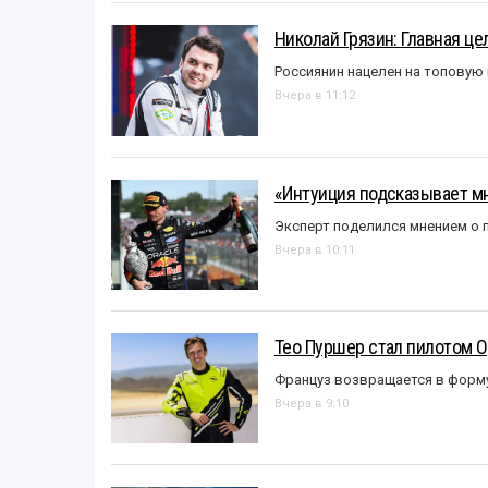
Николай Грязин: Главная це
Россиянин нацелен на топовую
Вчера в 11:12
«Интуиция подсказывает мн
Эксперт поделился мнением о п
Вчера в 10:11
Тео Пуршер стал пилотом O
Француз возвращается в форм
Вчера в 9:10