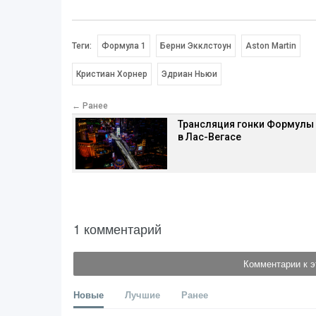
Теги:
Формула 1
Берни Экклстоун
Aston Martin
Кристиан Хорнер
Эдриан Ньюи
← Ранее
Трансляция гонки Формулы
в Лас-Вегасе
1 комментарий
Комментарии к э
Новые
Лучшие
Ранее