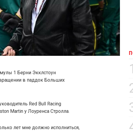
П
мулы 1 Берни Экклстоун
звращении в паддок Больших
ководитель Red Bull Racing
ton Martin у Лоуренса Стролла.
колько лет мне должно исполниться,