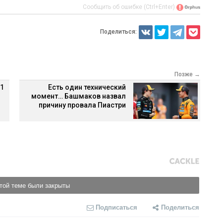
Сообщить об ошибке (Ctrl+Enter)
Поделиться:
Позже →
 1
Есть один технический
момент… Башмаков назвал
причину провала Пиастри
той теме были закрыты
Подписаться
Поделиться