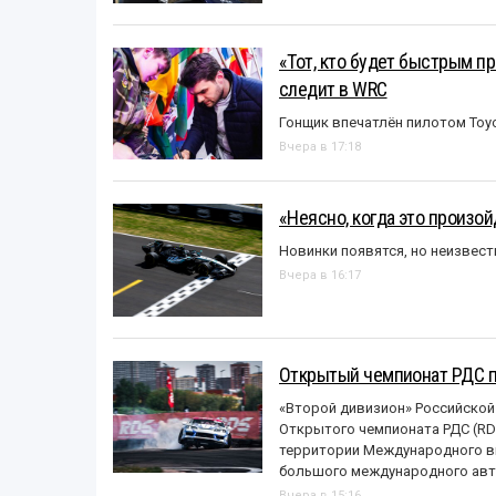
«Тот, кто будет быстрым пр
следит в WRC
Гонщик впечатлён пилотом Toy
Вчера в 17:18
«Неясно, когда это произо
Новинки появятся, но неизвест
Вчера в 16:17
Открытый чемпионат РДС п
«Второй дивизион» Российской
Открытого чемпионата РДС (RDS
территории Международного вы
большого международного авт
Вчера в 15:16