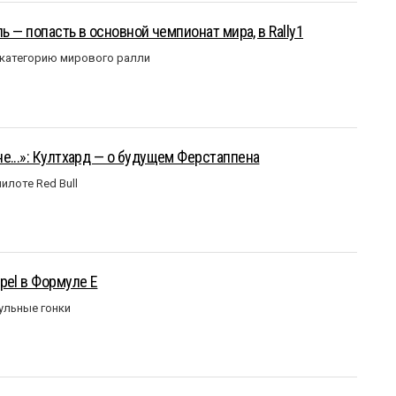
ль — попасть в основной чемпионат мира, в Rally1
 категорию мирового ралли
е...»: Култхард — о будущем Ферстаппена
илоте Red Bull
pel в Формуле Е
ульные гонки