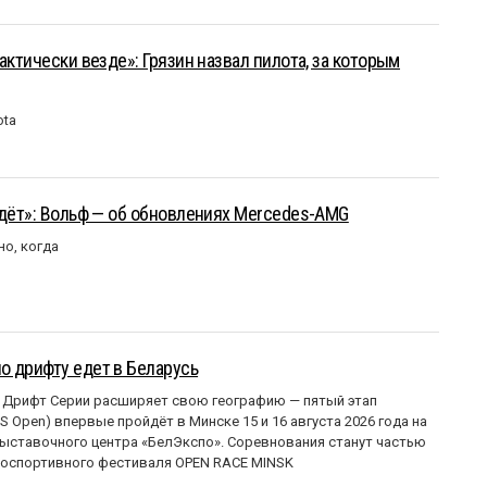
актически везде»: Грязин назвал пилота, за которым
ota
йдёт»: Вольф — об обновлениях Mercedes-AMG
но, когда
о дрифту едет в Беларусь
 Дрифт Серии расширяет свою географию — пятый этап
 Open) впервые пройдёт в Минске 15 и 16 августа 2026 года на
ставочного центра «БелЭкспо». Соревнования станут частью
оспортивного фестиваля OPEN RACE MINSK