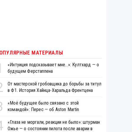
ОПУЛЯРНЫЕ МАТЕРИАЛЫ
1
«Интуиция подсказывает мне...»: Култхард — о
будущем Ферстаппена
2
От мастерской гробовщика до борьбы за титул
в Ф1. История Хайнца-Харальда Френтцена
3
«Моё будущее было связано с этой
командой»: Перес — об Aston Martin
4
«Глаза не моргали, реакции не было»: штурман
Ожье — о состоянии пилота после аварии в