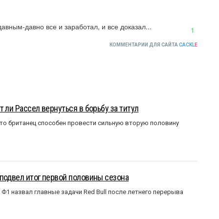
давным-давно все и заработал, и все доказал...
1
КОММЕНТАРИИ ДЛЯ САЙТА
CACKL
E
 ли Рассел вернуться в борьбу за титул
что британец способен провести сильную вторую половину
подвел итог первой половины сезона
Ф1 назвал главные задачи Red Bull после летнего перерыва