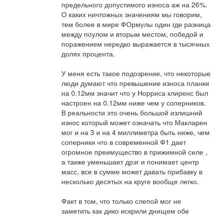
предельного допустимого износа аж на 26%. 
О каких ничтожных значениям мы говорим, 
тем более в мире ФОрмулы один где разница 
между поулом и вторым местом, победой и 
поражением нередко выражается в тысячных 
долях процента.

У меня есть такое подозрение, что некоторые 
люди думают что превышение износа планки 
на 0.12мм значит что у Норриса клиренс был 
настроен на 0.12мм ниже чем у соперников. 
В реальности это очень большой излишний 
износ который может означать что Макларен 
мог и на 3 и на 4 миллиметра быть ниже, чем 
соперники что в современной Ф1 дает 
огромное преимущество в прижимной силе , 
а также уменьшает дрэг и понимает центр 
масс, все в сумме может давать прибавку в 
несколько десятых на круге вообще легко.  

Факт в том, что только слепой мог не 
заметить как дико искрили днищем обе 