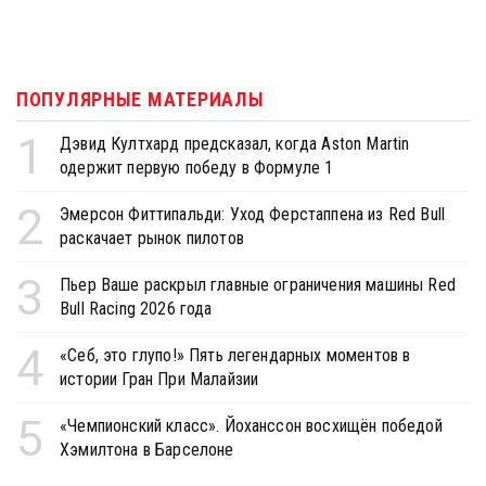
ПОПУЛЯРНЫЕ МАТЕРИАЛЫ
1
Дэвид Култхард предсказал, когда Aston Martin
одержит первую победу в Формуле 1
2
Эмерсон Фиттипальди: Уход Ферстаппена из Red Bull
раскачает рынок пилотов
3
Пьер Ваше раскрыл главные ограничения машины Red
Bull Racing 2026 года
4
«Себ, это глупо!» Пять легендарных моментов в
истории Гран При Малайзии
5
«Чемпионский класс». Йоханссон восхищён победой
Хэмилтона в Барселоне