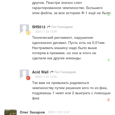
другом, Пиастри эпично слил 
гарантированное чемпионство. Большего 
эпик фейла, за всю историю Ф-1 ещё не было
6
SHS512
Ген Геннадьев
2025.11.23 13:59
Технический регламент, нарушение 
однозначно дисквал. Пусть хоть на 0,01мм.

Настраивать машину надо было выше 
потеряв в прижиме, но они ж этого не 
сделали как другие команды.
2
Acid Wall
Ген Геннадьев
2025.11.23 13:54
Так вам не привыкать радоваться 
чемпионству путем решения кого-то из фиа, 
подумаешь 1 чемп или 2 выиграть с помощью 
фиа
-5
Олег Захаров
2025.11.23 12:47