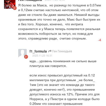
Я болею за Макса,  но разницу по толщине в 0,07мм 
и 0,12мм считаю настолько ничтожной, что об этом 
даже не стоило бы даже заикаться. Никакой выгоды 
оранжевым это точно не дало, Макс был быстрее их 
и без того. Хорошо, конечно,  что интрига 
сохраняется и у Макса теперь появляется реальная 
возможность побороться за титул, но повод для 
этого, справедливо ради,  считаю спорным.
-4
f1_formula
Ген Геннадьев
2025.11.23 16:31
мда....уровень понимания не сильно выше 
плинтуса как говорится.

если износ превысил допустимый на 0.12 
миллиметра при допустимым _не более_ 
1мм (это не значит что команда до такого 
доводят, конечно нет!), это превышением 
допустимого износа на 12%. Причем это для 
Норриса, а у Пиастри в одном колодце было 
0.26мм что означает превышение 