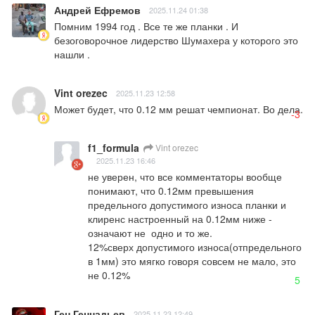
Андрей Ефремов
2025.11.24 01:38
Помним 1994 год . Все те же планки . И 
безоговорочное лидерство Шумахера у которого это 
нашли .
Vint orezec
2025.11.23 12:58
Может будет, что 0.12 мм решат чемпионат. Во дела.
-3
f1_formula
Vint orezec
2025.11.23 16:46
не уверен, что все комментаторы вообще 
понимают, что 0.12мм превышения 
предельного допустимого износа планки и 
клиренс настроенный на 0.12мм ниже - 
означают не  одно и то же.

12%сверх допустимого износа(отпредельного 
в 1мм) это мягко говоря совсем не мало, это 
не 0.12%
5
Ген Геннадьев
2025.11.23 12:49