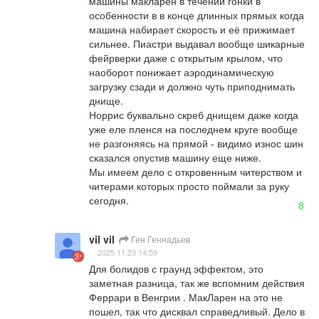
машины макларен в течении гонки в 
особенности в в конце длинных прямых когда 
машина набирает скорость и её прижимает 
сильнее. Пиастри выдавал вообще шикарные 
фейрверки даже с открытым крылом, что 
наоборот понижает аэродинамическую 
загрузку сзади и должно чуть приподнимать 
днище.  

Норрис буквально скреб днищем даже когда 
уже еле пленся на последнем круге вообще 
не разгоняясь на прямой - видимо износ шин 
сказался опустив машину еще ниже.

Мы имеем дело с откровенным читерством и 
читерами которых просто поймали за руку 
сегодня.
8
vil vil
Ген Геннадьев
2025.11.23 14:59
Для болидов с граунд эффектом, это 
заметная разница, так же вспомним действия 
Феррари в Венгрии . МакЛарен на это не 
пошел, так что дисквал справедливый. Дело в 