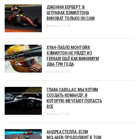
ДЖОННИ ХЕРБЕРТ: В
ШТРАФАХ ХЭМИЛТОНА
ВИНОВАТ ТОЛЬКО ОН САМ
Вчера в 13:14
ХУАН-ПАБЛО МОНТОЙЯ:
ХЭМИЛТОН НЕ УЙДЁТ ИЗ
FERRARI ЕЩЁ КАК МИНИМУМ
ДВА-ТРИ ГОДА
Вчера в 12:18
ГЛАВА CADILLAC: МЫ ХОТИМ
СОЗДАТЬ КОМАНДУ, В
КОТОРУЮ МЕЧТАЮТ ПОПАСТЬ
ВСЕ
Вчера в 11:20
АНДРЕА СТЕЛЛА: ЕСЛИ
MCLAREN ПРОДОЛЖИТ В ТОМ