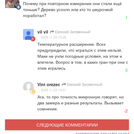
Почему при повторном измерении они стали ещё 
тоньше? Дерево усохло или кто то шкурочкой 
поработал?
1
vil vil
Евгений Загуменный
2025.11.23 15:05
Температурное расширение. Всех 
предупредили, что играться с этим нельзя. 
Маки не учли погодные условия, на этом и 
влетели. Вопрос в том, в каких гран-при они с 
этим игрались
5
Vint orezec
Евгений Загуменный
2025.11.23 13:01
Ага, то про точность микронную говорят, но 
два замера и разные результаты. Вызывает 
сомнение.
-2
СЛЕДУЮЩИЕ КОММЕНТАРИИ