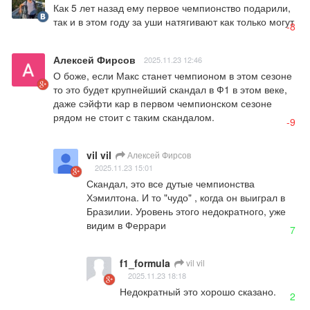
Как 5 лет назад ему первое чемпионство подарили, 
так и в этом году за уши натягивают как только могут
-8
Алексей Фирсов
2025.11.23 12:46
О боже, если Макс станет чемпионом в этом сезоне 
то это будет крупнейший скандал в Ф1 в этом веке, 
даже сэйфти кар в первом чемпионском сезоне 
рядом не стоит с таким скандалом.
-9
vil vil
Алексей Фирсов
2025.11.23 15:01
Скандал, это все дутые чемпионства 
Хэмилтона. И то "чудо" , когда он выиграл в 
Бразилии. Уровень этого недократного, уже 
видим в Феррари
7
f1_formula
vil vil
2025.11.23 18:18
Недократный это хорошо сказано.
2