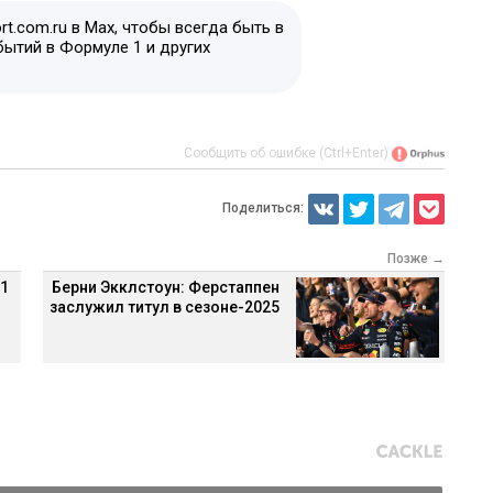
t.com.ru в Max, чтобы всегда быть в
бытий в Формуле 1 и других
Сообщить об ошибке (Ctrl+Enter)
Поделиться:
Позже →
 1
Берни Экклстоун: Ферстаппен
заслужил титул в сезоне-2025