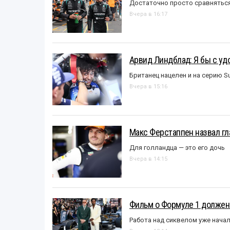
Достаточно просто сравняться
Вчера в 16:17
Арвид Линдблад: Я бы с уд
Британец нацелен и на серию S
Вчера в 15:16
Макс Ферстаппен назвал гл
Для голландца — это его дочь
Вчера в 14:15
Фильм о Формуле 1 должен
Работа над сиквелом уже нача