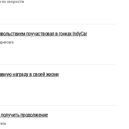
 по скорости
овольствием поучаствовал в гонках IndyCar
upercars
авную награду в своей жизни
 получить продолжение
лась