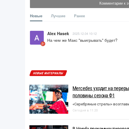
Комментарии к э
Новые
Лучшие
Ранее
Alex Hasek
2025.12.04 10:12
На чем же Макс "выигрывать" будет?
НОВЫЕ МАТЕРИАЛЫ
Mercedes уходит на перер
половины сезона Ф1
«Серебряные стрелы» возглави
Сегодня в 11:20
В Honda прокомментировали