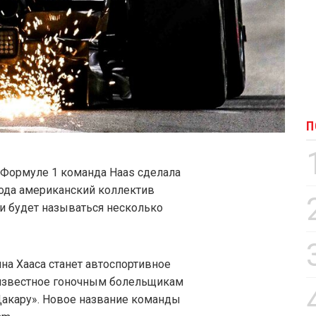
П
 Формуле 1 команда Haas сделала
ода американский коллектив
 и будет называться несколько
а Хааса станет автоспортивное
, известное гоночным болельщикам
Дакару». Новое название команды