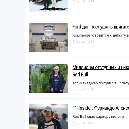
Вчера в 13:14
Ford дал послушать двигате
Компания готовится к дебюту 
Вчера в 12:13
Миллионы отступных и ника
Red Bull
Топ-менеджер получил выплат
Вчера в 11:12
F1-Insider: Фернандо Алонс
Red Bull спас карьеру пилота
Вчера в 10:11