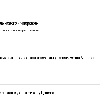
ль нового «гиперкара»
в гонках спортпрототипов
ких интервью: стали известны условия ухода Марко из
у
о загнал в долги Николу Цолова