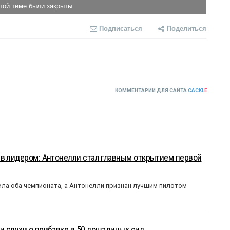
той теме были закрыты
Подписаться
Поделиться
КОММЕНТАРИИ ДЛЯ САЙТА
CACKL
E
ыв лидером: Антонелли стал главным открытием первой
ла оба чемпионата, а Антонелли признан лучшим пилотом
 слухи о прибавке в 50 лошадиных сил