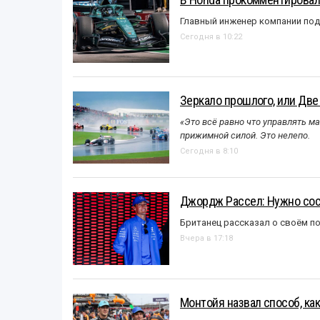
Главный инженер компании под
Сегодня в 10:22
Зеркало прошлого, или Две
«Это всё равно что управлять м
прижимной силой. Это нелепо.
Сегодня в 8:10
Джордж Рассел: Нужно сос
Британец рассказал о своём п
Вчера в 17:18
Монтойя назвал способ, ка