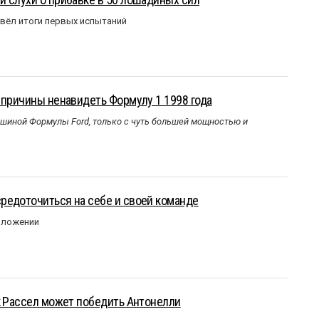
вёл итоги первых испытаний
 причины ненавидеть Формулу 1 1998 года
ашиной Формулы Ford, только с чуть большей мощностью и
редоточиться на себе и своей команде
оложении
к Рассел может победить Антонелли