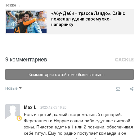
Позже →
«Абу-Даби – трасса Ландо». Сайнс
пожелал удачи своему экс-
напарнику
9 комментариев
Комментарии к этой теме были закрыты
Новые
Max L
2025.12.05 16:26
Есть и третий, самый экстремальный сценарий. 
Ферстаппен и Норрис сошли либо едут вне очковой 
зоны. Пиастри едет на 1 или 2 позиции, обеспечивая 
себе титул. Ему по радио поступает команда и он 
останавливает машину в боксах, обеспечивая 