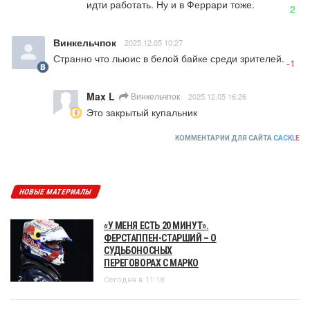
идти работать. Ну и в Феррари тоже.
2
Винкельчпок
2025.12.05 10:27
Странно что льюис в белой байке среди зрителей.
-1
Max L
Винкельчпок
2025.12.05 16:26
Это закрытый купальник
КОММЕНТАРИИ ДЛЯ САЙТА
CACKL
E
НОВЫЕ МАТЕРИАЛЫ
«У МЕНЯ ЕСТЬ 20 МИНУТ».
ФЕРСТАППЕН-СТАРШИЙ – О
СУДЬБОНОСНЫХ
ПЕРЕГОВОРАХ С МАРКО
Сегодня в 11:18