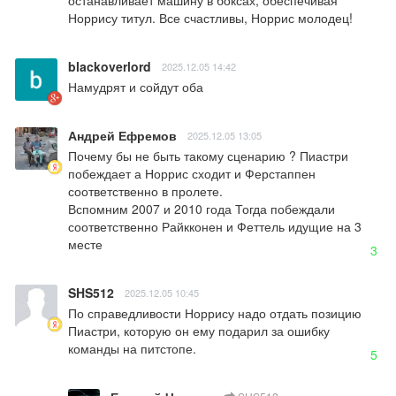
Норрису титул. Все счастливы, Норрис молодец!
blackoverlord
2025.12.05 14:42
Намудрят и сойдут оба
Андрей Ефремов
2025.12.05 13:05
Почему бы не быть такому сценарию ? Пиастри 
побеждает а Норрис сходит и Ферстаппен 
соответственно в пролете. 

Вспомним 2007 и 2010 года Тогда побеждали 
соответственно Райкконен и Феттель идущие на 3 
месте
3
SHS512
2025.12.05 10:45
По справедливости Норрису надо отдать позицию 
Пиастри, которую он ему подарил за ошибку 
команды на питстопе.
5