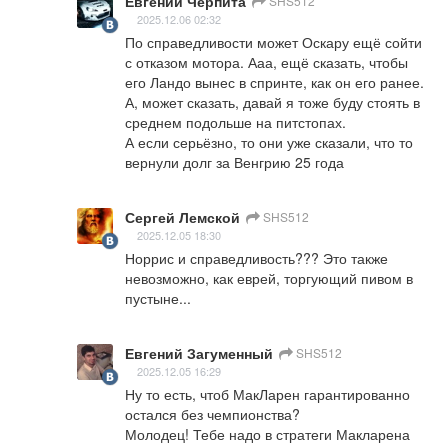
Евгений Черпита
SHS512
2025.12.06 02:32
По справедливости может Оскару ещё сойти 
с отказом мотора. Ааа, ещё сказать, чтобы 
его Ландо вынес в спринте, как он его ранее. 
А, может сказать, давай я тоже буду стоять в 
среднем подольше на питстопах. 

А если серьёзно, то они уже сказали, что то 
вернули долг за Венгрию 25 года
Сергей Лемской
SHS512
2025.12.05 18:30
Норрис и справедливость??? Это также 
невозможно, как еврей, торгующий пивом в 
пустыне...
Евгений Загуменный
SHS512
2025.12.05 16:29
Ну то есть, чтоб МакЛарен гарантированно 
остался без чемпионства? 

Молодец! Тебе надо в стратеги Макларена 