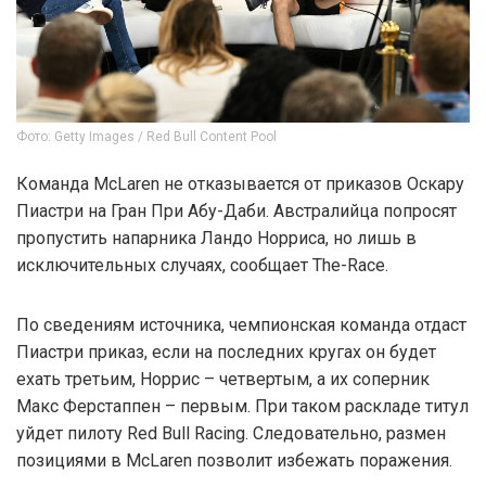
Фото: Getty Images / Red Bull Content Pool
Команда McLaren не отказывается от приказов Оскару
Пиастри на Гран При Абу-Даби. Австралийца попросят
пропустить напарника Ландо Норриса, но лишь в
исключительных случаях, сообщает The-Race.
По сведениям источника, чемпионская команда отдаст
Пиастри приказ, если на последних кругах он будет
ехать третьим, Норрис – четвертым, а их соперник
Макс Ферстаппен – первым. При таком раскладе титул
уйдет пилоту Red Bull Racing. Следовательно, размен
позициями в McLaren позволит избежать поражения.