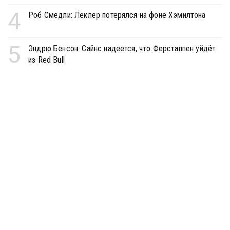
4
Роб Смедли: Леклер потерялся на фоне Хэмилтона
5
Эндрю Бенсон: Сайнс надеется, что Ферстаппен уйдёт
из Red Bull