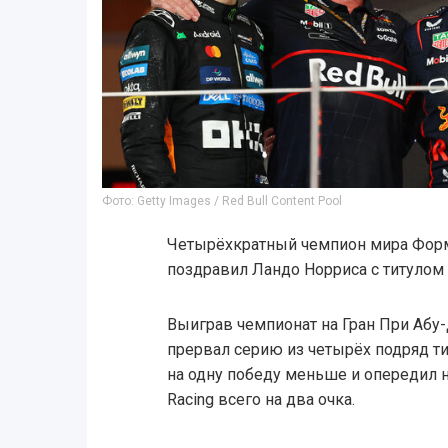
Фото: Getty Images / Red Bull Content Pool
Четырёхкратный чемпион мира Форм
поздравил Ландо Норриса с титулом 
Выиграв чемпионат на Гран При Абу-
прервал серию из четырёх подряд ти
на одну победу меньше и опередил н
Racing всего на два очка.