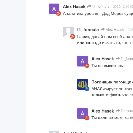
Alex Hasek
f1_formula
2025.12.10 0
Аналитика уровня - Дед Мороз суще
f1_formula
Alex Hasek
202
Гашик, давай нам своё анал
или ткни где искать то, что
Alex Hasek
f1_form
Ты не вывезешь.
Погонщик погонщик
АНАЛизирует он толь
только тяфкать что-т
Alex Hasek
Погонщ
Ты напиши мне, выяс