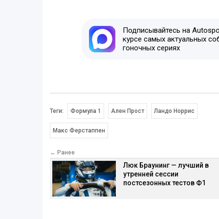
Подписывайтесь на Autospor
курсе самых актуальных со
гоночных сериях
Теги:
Формула 1
Ален Прост
Ландо Норрис
Макс Ферстаппен
← Ранее
Люк Браунинг — лучший в
утренней сессии
постсезонных тестов Ф1