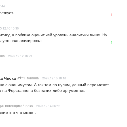
2:44
ствует.
-1
5.12.10 10:30
итику, а поблика оценит чей уровень аналитики выше. Ну 
 ты уже наанализировал.
1
ula
2025.12.12 16:29
а Чпока
f1_formula
2025.12.10 18:18
ко с онанимусом. А так там по нулям, данный перс может 
о на Ферстаппена без каких-либо аргументов.
ик погонщика Чпока
2025.12.14 06:52
ним кто что может.