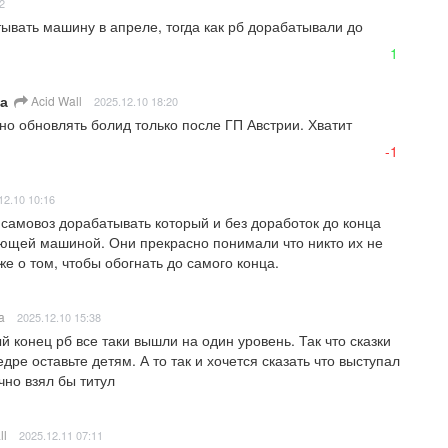
2
вать машину в апреле, тогда как рб дорабатывали до 
1
а
Acid Wall
2025.12.10 18:20
о обновлять болид только после ГП Австрии. Хватит 
-1
12.10 10:16
самовоз дорабатывать который и без доработок до конца 
ющей машиной. Они прекрасно понимали что никто их не 
же о том, чтобы обогнать до самого конца.
a
2025.12.10 15:38
 конец рб все таки вышли на один уровень. Так что сказки 
дре оставьте детям. А то так и хочется сказать что выступал 
чно взял бы титул
ll
2025.12.11 07:11