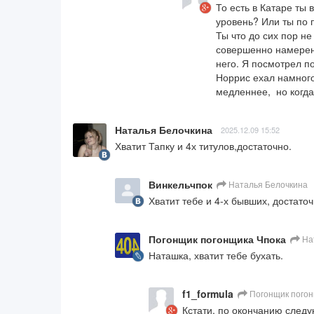
То есть в Катаре ты 
уровень? Или ты по 
Ты что до сих пор не
совершенно намеренн
него. Я посмотрел по
Норрис ехал намного
медленнее,  но когд
Наталья Белочкина
2025.12.09 15:52
Хватит Тапку и 4х титулов,достаточно.
Винкельчпок
Наталья Белочкина
Хватит тебе и 4-х бывших, достаточ
Погонщик погонщика Чпока
На
Наташка, хватит тебе бухать.
f1_formula
Погонщик погон
Кстати, по окончанию следую