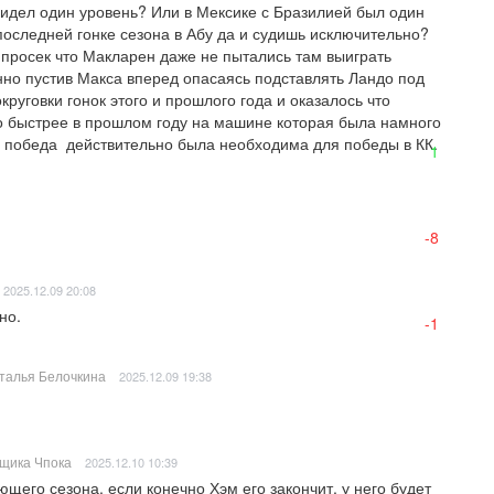
видел один уровень? Или в Мексике с Бразилией был один 
последней гонке сезона в Абу да и судишь исключительно? 

 просек что Макларен даже не пытались там выиграть 
о пустив Макса вперед опасаясь подставлять Ландо под 
круговки гонок этого и прошлого года и оказалось что 
 быстрее в прошлом году на машине которая была намного 
а победа  действительно была необходима для победы в КК.
1
-8
2025.12.09 20:08
но.
-1
талья Белочкина
2025.12.09 19:38
щика Чпока
2025.12.10 10:39
щего сезона, если конечно Хэм его закончит, у него будет 