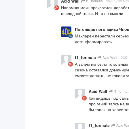
Acid Wall
f1_formula
2025.12.09 18:3
Напомню маки прекратили дорабаты
последней гонки. И то не смогли
Погонщик погонщика Чпок
Макларен перестали серьезн
дезинформировать.
f1_formula
Acid Wall
2025.
А зачем им было тотальный 
сезона оставался доминиру
сможет догнать, не говоря у
Acid Wall
f1_formul
Как видишь под самый
про гений тапка на ве
бы тапок на хаасе то
f1_formula
Acid Wa