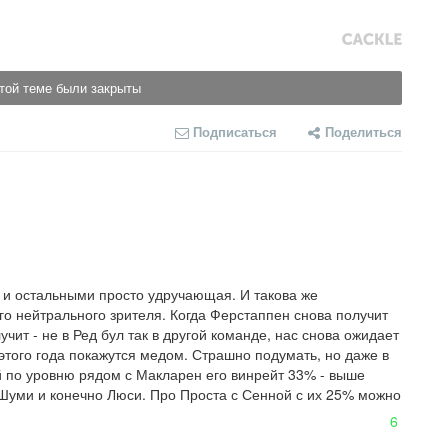
той теме были закрыты
Подписаться
Поделиться
м и остальными просто удручающая. И такова же 
о нейтрального зрителя. Когда Ферстаппен снова получит 
ит - не в Ред бул так в другой команде, нас снова ожидает 
 этого года покажутся медом. Страшно подумать, но даже в 
й по уровню рядом с Макларен его винрейт 33% - выше 
 Шуми и конечно Люси. Про Проста с Сенной с их 25% можно 
6