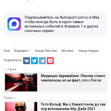
Подписывайтесь на Autosport.com.ru в Max,
чтобы всегда быть в курсе самых
актуальных событий в Формуле 1 и других
гоночных сериях
Теги:
Формула 1
Оскар Пиастри
McLaren
Ландо Норрис
Поделиться:
← Ранее
Маурицио Арривабене: Леклер станет
чемпионом, но не факт, что с Ferrar
Позже →
Тото Вольф: Мы с Хэмилтоном до сих
пор вспоминаем Абу-Даби 2021