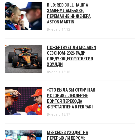
BILD: RED BULL НАШЛА
ЗАМЕНУ ЛАМБЬЯЗЕ,
ПЕРЕМАНИВ ИНЖЕНЕРА
ASTON MARTIN
Вчера в 14:12
ПОЖЕРТВУЕТ ЛИ MCLAREN
СЕЗОНОМ-2026 РАДИ
СЛЕДУЮЩЕГО? ОТВЕТИЛ
ХОУЛДИ
Вчера в 13:15
«ЭТО БЫЛА БЫ ОТЛИЧНАЯ
ИСТОРИЯ». ЛЕКЛЕР НЕ
БОИТСЯ ПЕРЕХОДА
ФЕРСТАППЕНА В FERRARI
Вчера в 12:17
MERCEDES УХОДИТ НА
ПЕРЕРЫВ ЛИДЕРОМ: