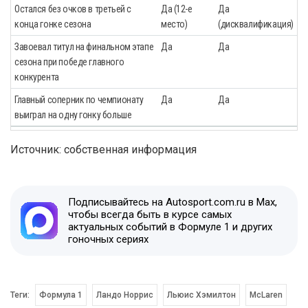
Остался без очков в третьей с
Да (12-е
Да
конца гонке сезона
место)
(дисквалификация)
Завоевал титул на финальном этапе
Да
Да
сезона при победе главного
конкурента
Главный соперник по чемпионату
Да
Да
выиграл на одну гонку больше
Источник: собственная информация
Подписывайтесь на Autosport.com.ru в Max,
чтобы всегда быть в курсе самых
актуальных событий в Формуле 1 и других
гоночных сериях
Теги:
Формула 1
Ландо Норрис
Льюис Хэмилтон
McLaren