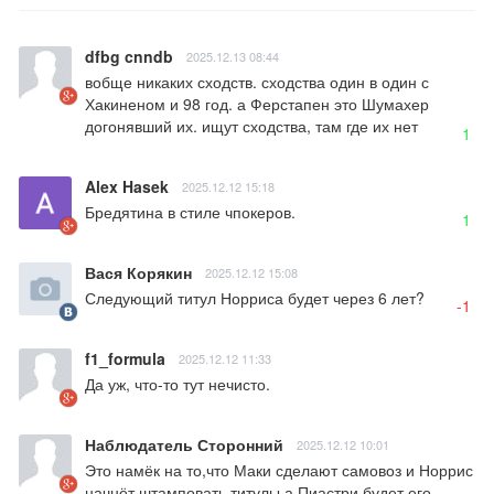
dfbg cnndb
2025.12.13 08:44
вобще никаких сходств. сходства один в один с 
Хакиненом и 98 год. а Ферстапен это Шумахер 
догонявший их. ищут сходства, там где их нет
1
Alex Hasek
2025.12.12 15:18
Бредятина в стиле чпокеров.
1
Вася Корякин
2025.12.12 15:08
Следующий титул Норриса будет через 6 лет?
-1
f1_formula
2025.12.12 11:33
Да уж, что-то тут нечисто.
Наблюдатель Сторонний
2025.12.12 10:01
Это намёк на то,что Маки сделают самовоз и Норрис 
начнёт штамповать титулы,а Пиастри будет его 