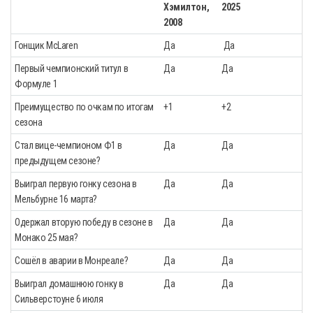
Хэмилтон,
2025
2008
Гонщик McLaren
Да
Да
Первый чемпионский титул в
Да
Да
Формуле 1
Преимущество по очкам по итогам
+1
+2
сезона
Стал вице-чемпионом Ф1 в
Да
Да
предыдущем сезоне?
Выиграл первую гонку сезона в
Да
Да
Мельбурне 16 марта?
Одержал вторую победу в сезоне в
Да
Да
Монако 25 мая?
Сошёл в аварии в Монреале?
Да
Да
Выиграл домашнюю гонку в
Да
Да
Сильверстоуне 6 июля