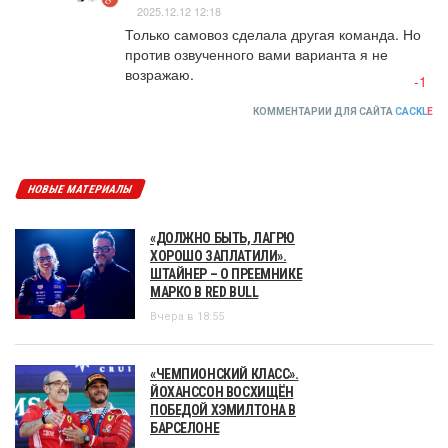
2025.12.12 12:18
Только самовоз сделала другая команда. Но 
против озвученного вами варианта я не 
возражаю.
-1
КОММЕНТАРИИ ДЛЯ САЙТА
CACKL
E
НОВЫЕ МАТЕРИАЛЫ
«ДОЛЖНО БЫТЬ, ЛАГРЮ
ХОРОШО ЗАПЛАТИЛИ».
ШТАЙНЕР – О ПРЕЕМНИКЕ
МАРКО В RED BULL
Вчера в 18:55
«ЧЕМПИОНСКИЙ КЛАСС».
ЙОХАНССОН ВОСХИЩЁН
ПОБЕДОЙ ХЭМИЛТОНА В
БАРСЕЛОНЕ