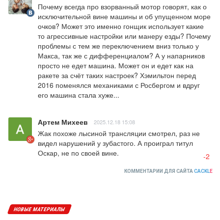
Почему всегда про взорванный мотор говорят, как о 
исключительной вине машины и об упущенном море 
очков? Может это именно гонщик использует какие 
то агрессивные настройки или манеру езды? Почему 
проблемы с тем же переключением вниз только у 
Макса, так же с дифференциалом? А у напарников 
просто не едет машина. Может он и едет как на 
ракете за счёт таких настроек? Хэмильтон перед 
2016 поменялся механиками с Росбергом и вдруг 
его машина стала хуже...
Артем Михеев
2025.12.18 15:08
Жак похоже лысиной трансляции смотрел, раз не 
видел нарушений у зубастого. А проиграл титул 
Оскар, не по своей вине.
-2
КОММЕНТАРИИ ДЛЯ САЙТА
CACKL
E
НОВЫЕ МАТЕРИАЛЫ