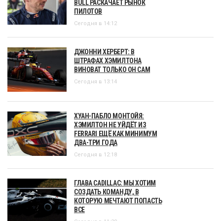
BULL РАСКАЧАЕТ РЫНОК
ПИЛОТОВ
Сегодня в 14:12
ДЖОННИ ХЕРБЕРТ: В
ШТРАФАХ ХЭМИЛТОНА
ВИНОВАТ ТОЛЬКО ОН САМ
Сегодня в 13:14
ХУАН-ПАБЛО МОНТОЙЯ:
ХЭМИЛТОН НЕ УЙДЁТ ИЗ
FERRARI ЕЩЁ КАК МИНИМУМ
ДВА-ТРИ ГОДА
Сегодня в 12:18
ГЛАВА CADILLAC: МЫ ХОТИМ
СОЗДАТЬ КОМАНДУ, В
КОТОРУЮ МЕЧТАЮТ ПОПАСТЬ
ВСЕ