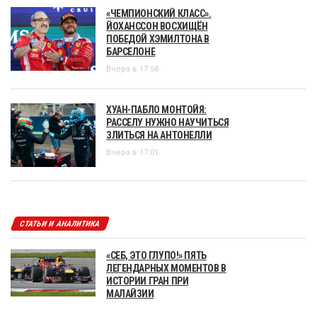
«ЧЕМПИОНСКИЙ КЛАСС».
ЙОХАНССОН ВОСХИЩЁН
ПОБЕДОЙ ХЭМИЛТОНА В
БАРСЕЛОНЕ
Вчера в 17:58
ХУАН-ПАБЛО МОНТОЙЯ:
РАССЕЛУ НУЖНО НАУЧИТЬСЯ
ЗЛИТЬСЯ НА АНТОНЕЛЛИ
Вчера в 17:01
СТАТЬИ И АНАЛИТИКА
«СЕБ, ЭТО ГЛУПО!» ПЯТЬ
ЛЕГЕНДАРНЫХ МОМЕНТОВ В
ИСТОРИИ ГРАН ПРИ
МАЛАЙЗИИ