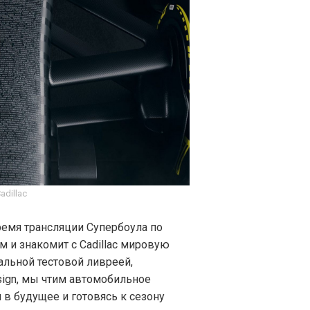
adillac
емя трансляции Супербоула по
 и знакомит с Cadillac мировую
альной тестовой ливреей,
sign, мы чтим автомобильное
в будущее и готовясь к сезону