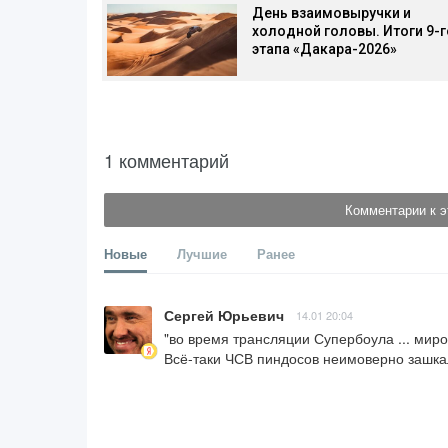
День взаимовыручки и
холодной головы. Итоги 9-г
этапа «Дакара-2026»
1 комментарий
Комментарии к э
Новые
Лучшие
Ранее
Сергей Юрьевич
14.01 20:04
"во время трансляции Супербоула ... миро
Всё-таки ЧСВ пиндосов неимоверно зашка