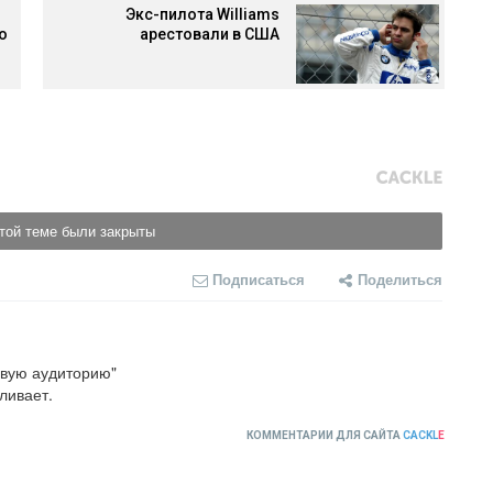
Экс-пилота Williams
о
арестовали в США
той теме были закрыты
Подписаться
Поделиться
вую аудиторию"

ливает.
КОММЕНТАРИИ ДЛЯ САЙТА
CACKL
E