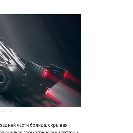
adillac
 задней части болида, скрывая
ряющийся геометрический паттерн