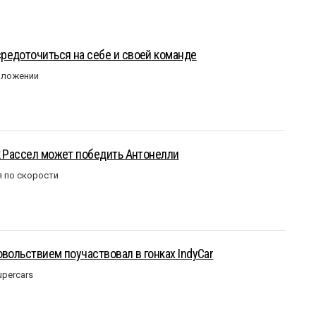
редоточиться на себе и своей команде
оложении
к Рассел может победить Антонелли
 по скорости
овольствием поучаствовал в гонках IndyCar
upercars