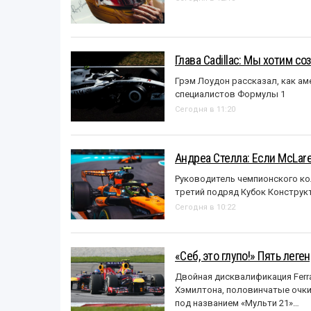
Глава Cadillac: Мы хотим с
Грэм Лоудон рассказал, как а
специалистов Формулы 1
Сегодня в 11:20
Андреа Стелла: Если McLar
Руководитель чемпионского ко
третий подряд Кубок Конструк
Сегодня в 10:22
«Себ, это глупо!» Пять лег
Двойная дисквалификация Ferra
Хэмилтона, половинчатые очки и
под названием «Mульти 21»…