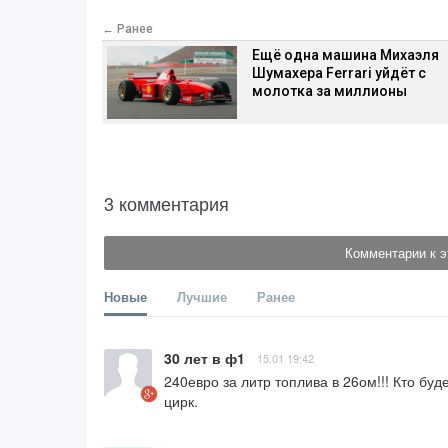
← Ранее
Ещё одна машина Михаэля
Шумахера Ferrari уйдёт с
молотка за миллионы
3 комментария
Комментарии к э
Новые
Лучшие
Ранее
30 лет в ф1
15.01 19:42
240евро за литр топлива в 26ом!!! Кто буд
цирк.