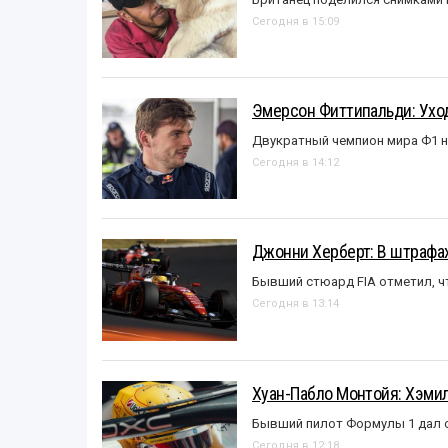
Сегодня в 15:09
Эмерсон Фиттипальди: Уход
Двукратный чемпион мира Ф1 н
Сегодня в 14:12
Джонни Херберт: В штрафах
Бывший стюард FIA отметил, ч
Сегодня в 13:14
Хуан-Пабло Монтойя: Хэмилт
Бывший пилот Формулы 1 дал с
Сегодня в 12:18