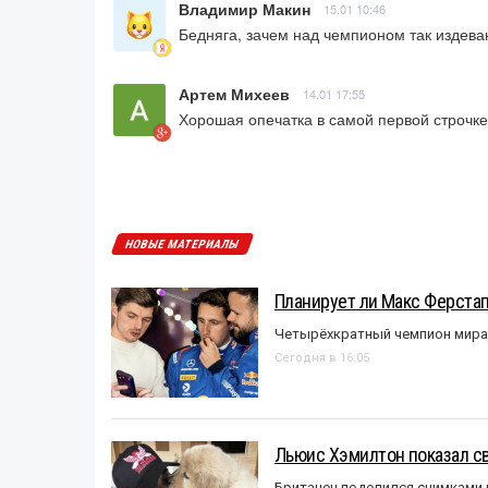
Владимир Макин
15.01 10:46
Бедняга, зачем над чемпионом так издеваю
Артем Михеев
14.01 17:55
Хорошая опечатка в самой первой строчке
НОВЫЕ МАТЕРИАЛЫ
Планирует ли Макс Ферста
Четырёхкратный чемпион мира 
Сегодня в 16:05
Льюис Хэмилтон показал с
Британец поделился снимками 