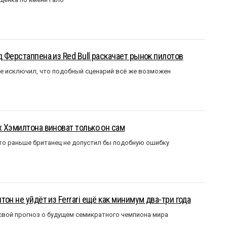
 Ферстаппена из Red Bull раскачает рынок пилотов
е исключил, что подобный сценарий всё же возможен
 Хэмилтона виноват только он сам
то раньше британец не допустил бы подобную ошибку
он не уйдёт из Ferrari ещё как минимум два-три года
вой прогноз о будущем семикратного чемпиона мира