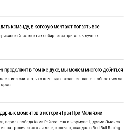
оздать команду, в которую мечтают попасть все
мериканский коллектив собирается привлечь лучших
en продолжит в том же духе, мы можем многого добиться
ллектива считает, что команда сохраняет шансы побороться за
торов
ендарных моментов в истории Гран При Малайзии
ri, первая победа Кими Райкконена в Формуле 1, драма Льюиса
з-за тропического ливня и, конечно, скандал в Red Bull Racing