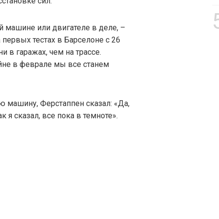
становке сил.
ой машине или двигателе в деле, –
а первых тестах в Барселоне с 26
 в гаражах, чем на трассе.
йне в феврале мы все станем
ую машину, Ферстаппен сказал: «Да,
к я сказал, все пока в темноте».