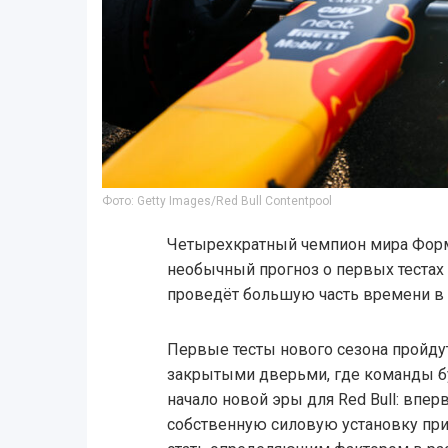
Фото: Getty Images/Red Bull Contentpool
Четырехкратный чемпион мира Форм
необычный прогноз о первых тестах R
проведёт большую часть времени в 
Первые тесты нового сезона пройдут
закрытыми дверьми, где команды бу
начало новой эры для Red Bull: впе
собственную силовую установку при