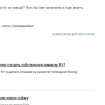
тся на заводе? Хоть бы свет включили в ходе визита
, очень справедливая.
КОММЕНТАРИИ ДЛЯ САЙТА
CACKL
E
ппен создать собственную команду Ф1?
Ф1 поделила планами на развитие Verstappen Racing
вою новую собаку
щенка по имени Гало