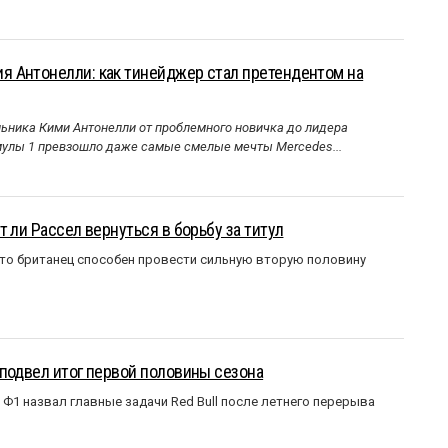
 Антонелли: как тинейджер стал претендентом на
ника Кими Антонелли от проблемного новичка до лидера
улы 1 превзошло даже самые смелые мечты Mercedes...
 ли Рассел вернуться в борьбу за титул
что британец способен провести сильную вторую половину
подвел итог первой половины сезона
Ф1 назвал главные задачи Red Bull после летнего перерыва