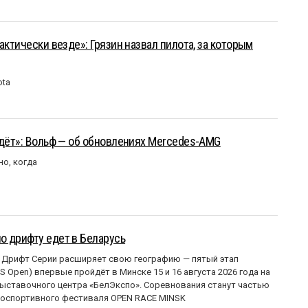
актически везде»: Грязин назвал пилота, за которым
ota
йдёт»: Вольф — об обновлениях Mercedes-AMG
но, когда
о дрифту едет в Беларусь
 Дрифт Серии расширяет свою географию — пятый этап
 Open) впервые пройдёт в Минске 15 и 16 августа 2026 года на
ставочного центра «БелЭкспо». Соревнования станут частью
оспортивного фестиваля OPEN RACE MINSK