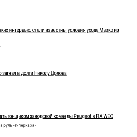
ких интервью: стали известны условия ухода Марко из
у
о загнал в долги Николу Цолова
ать гонщиком заводской команды Peugeot в FIA WEC
а руль «гиперкара»