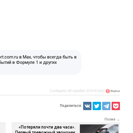
t.com.ru в Max, чтобы всегда быть в
бытий в Формуле 1 и других
Сообщить об ошибке (Ctrl+Enter)
Поделиться:
Позже →
«Потеряли почти два часа».
Первый тревожный звоночек