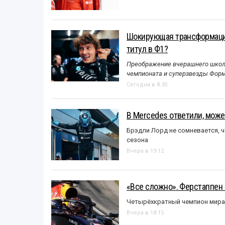
Шокирующая трансформация
титул в Ф1?
Преображение вчерашнего школь
чемпионата и суперзвезды Форм
Сегодня в 8:30
В Mercedes ответили, может
Брэдли Лорд не сомневается, 
сезона
Вчера в 19:12
«Все сложно». Ферстаппен 
Четырёхкратный чемпион мира 
Вчера в 18:15