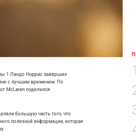
П
ы 1 Ландо Норрис завершил
йне с лучшим временем. По
от McLaren поделился
делали большую часть того, что
много полезной информации, которая
у.