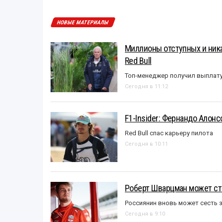
НОВЫЕ МАТЕРИАЛЫ
Миллионы отступных и ника
Red Bull
Топ-менеджер получил выплат
Сегодня в 11:12
F1-Insider: Фернандо Алонс
Red Bull спас карьеру пилота
Сегодня в 10:11
Роберт Шварцман может ст
Россиянин вновь может сесть з
Сегодня в 9:10