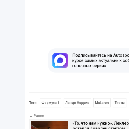
Подписывайтесь на Autospor
курсе самых актуальных со
гоночных сериях
Теги:
Формула 1
Ландо Норрис
McLaren
Тесты
← Ранее
«То, что нам нужно». Леклер
остался доволен стартом