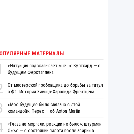
ОПУЛЯРНЫЕ МАТЕРИАЛЫ
1
«Интуиция подсказывает мне...»: Култхард — о
будущем Ферстаппена
2
От мастерской гробовщика до борьбы за титул
в Ф1. История Хайнца-Харальда Френтцена
3
«Моё будущее было связано с этой
командой»: Перес — об Aston Martin
4
«Глаза не моргали, реакции не было»: штурман
Ожье — о состоянии пилота после аварии в