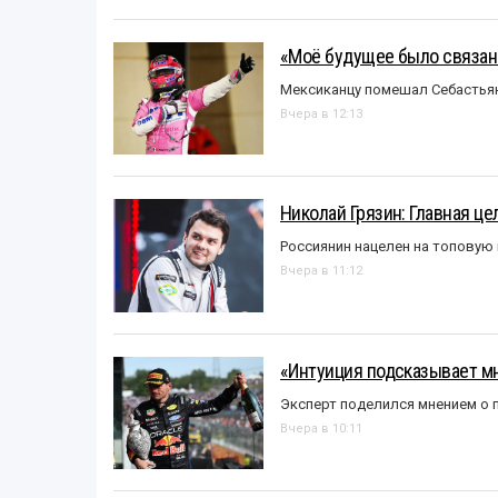
«Моё будущее было связано
Мексиканцу помешал Себастья
Вчера в 12:13
Николай Грязин: Главная це
Россиянин нацелен на топовую
Вчера в 11:12
«Интуиция подсказывает мн
Эксперт поделился мнением о п
Вчера в 10:11