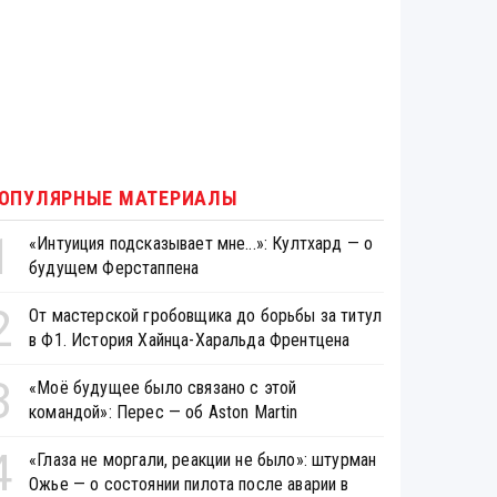
ОПУЛЯРНЫЕ МАТЕРИАЛЫ
1
«Интуиция подсказывает мне...»: Култхард — о
будущем Ферстаппена
2
От мастерской гробовщика до борьбы за титул
в Ф1. История Хайнца-Харальда Френтцена
3
«Моё будущее было связано с этой
командой»: Перес — об Aston Martin
4
«Глаза не моргали, реакции не было»: штурман
Ожье — о состоянии пилота после аварии в