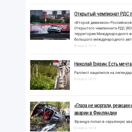
Открытый чемпионат РДС п
«Второй дивизион» Российской
Открытого чемпионата РДС (RDS
территории Международного вы
большого международного авт
Вчера в 15:16
Николай Грязин: Есть мечта
Раллист нацелился на легенда
Вчера в 14:15
«Глаза не моргали, реакции
аварии в Финляндии
Француз попал в серьёзную ав
Вчера в 13:14