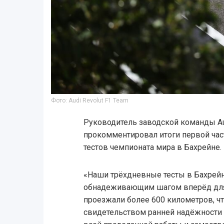
Фото: Audi Revolut F1 Team
Руководитель заводской команды Au
прокомментировал итоги первой ча
тестов чемпионата мира в Бахрейне.
«Наши трёхдневные тесты в Бахрейн
обнадеживающим шагом вперёд дл
проезжали более 600 километров, ч
свидетельством ранней надёжности