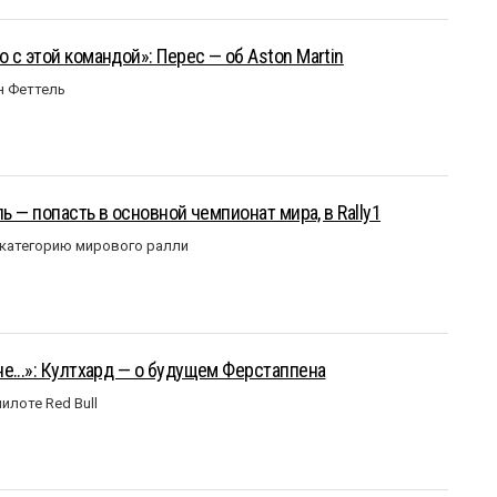
 с этой командой»: Перес — об Aston Martin
н Феттель
ль — попасть в основной чемпионат мира, в Rally1
 категорию мирового ралли
е...»: Култхард — о будущем Ферстаппена
илоте Red Bull