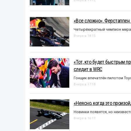
Вчера в 19:12
«Все сложно». Ферстаппен 
Четырёхкратный чемпион мира 
Вчера в 18:15
«Тот, кто будет быстрым пр
следит в WRC
Гонщик впечатлён пилотом Toy
Вчера в 17:18
«Неясно, когда это произо
Новинки появятся, но неизвест
Вчера в 16:17