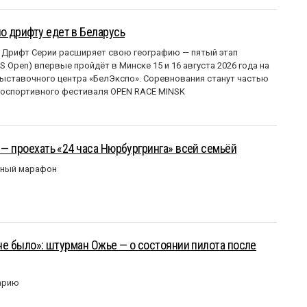
о дрифту едет в Беларусь
 Дрифт Серии расширяет свою географию — пятый этап
 Open) впервые пройдёт в Минске 15 и 16 августа 2026 года на
ставочного центра «БелЭкспо». Соревнования станут частью
оспортивного фестиваля OPEN RACE MINSK
 — проехать «24 часа Нюрбургринга» всей семьёй
рный марафон
 не было»: штурман Ожье — о состоянии пилота после
арию