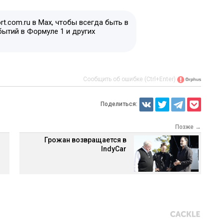
t.com.ru в Max, чтобы всегда быть в
бытий в Формуле 1 и других
Сообщить об ошибке (Ctrl+Enter)
Поделиться:
Позже →
Грожан возвращается в
IndyCar