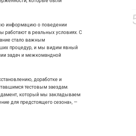
ерженности, которые были
ную информацию о поведении
мы работают в реальных условиях. С
тание стало важным
ших процедур, и мы видим явный
нии задач и межкомандной
становлению, доработке и
ставшимся тестовым заездам.
ундамент, который мы закладываем
ние для предстоящего сезона», —