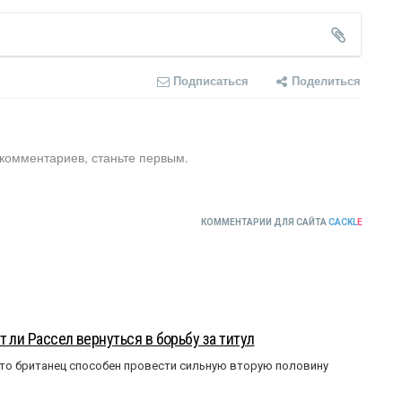
Подписаться
Поделиться
 комментариев, станьте первым.
КОММЕНТАРИИ ДЛЯ САЙТА
CACKL
E
 ли Рассел вернуться в борьбу за титул
что британец способен провести сильную вторую половину