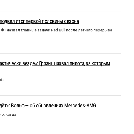
подвел итог первой половины сезона
Ф1 назвал главные задачи Red Bull после летнего перерыва
актически везде»: Грязин назвал пилота, за которым
ota
йдёт»: Вольф — об обновлениях Mercedes-AMG
но, когда