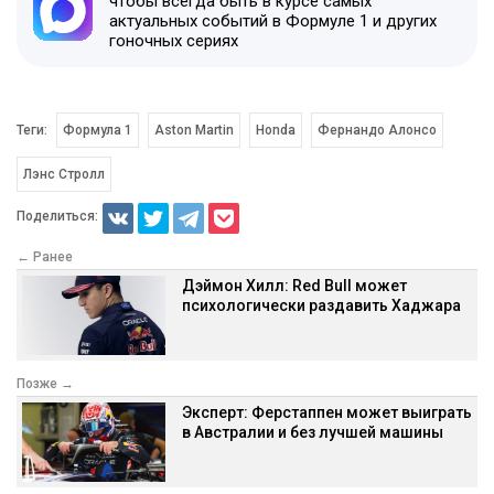
чтобы всегда быть в курсе самых
актуальных событий в Формуле 1 и других
гоночных сериях
Теги:
Формула 1
Aston Martin
Honda
Фернандо Алонсо
Лэнс Стролл
Поделиться:
← Ранее
Дэймон Хилл: Red Bull может
психологически раздавить Хаджара
Позже →
Эксперт: Ферстаппен может выиграть
в Австралии и без лучшей машины