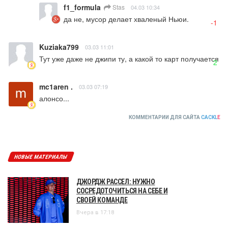
f1_formula
Stas
04.03 10:34
да не, мусор делает хваленый Ньюи.
-1
Kuziaka799
03.03 11:01
Тут уже даже не джипи ту, а какой то карт получается
2
mc1aren .
03.03 07:19
алонсо...
КОММЕНТАРИИ ДЛЯ САЙТА
CACKL
E
НОВЫЕ МАТЕРИАЛЫ
ДЖОРДЖ РАССЕЛ: НУЖНО
СОСРЕДОТОЧИТЬСЯ НА СЕБЕ И
СВОЕЙ КОМАНДЕ
Вчера в 17:18