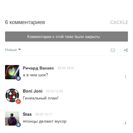
6 комментариев
Комментарии к этой теме были закрыты
Новые
Ричард Васкес
03.03 19:31
а в чем шок?
1
Boni Joni
03.03 12:22
Гениальный план!
Stas
03.03 12:17
японцы делают мусор
-1