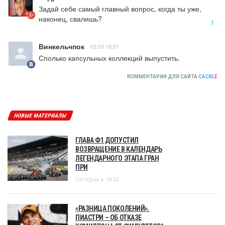
Задай себе самый главный вопрос, когда ты уже, 
наконец, свалишь?
1
Винкельчпок
03.03 18:51
Сполько капсульных коллекций выпустить.
КОММЕНТАРИИ ДЛЯ САЙТА
CACKL
E
НОВЫЕ МАТЕРИАЛЫ
ГЛАВА Ф1 ДОПУСТИЛ
ВОЗВРАЩЕНИЕ В КАЛЕНДАРЬ
ЛЕГЕНДАРНОГО ЭТАПА ГРАН
ПРИ
Сегодня в 18:55
«РАЗНИЦА ПОКОЛЕНИЙ».
ПИАСТРИ – ОБ ОТКАЗЕ