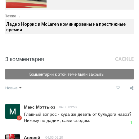
Позже →
Ладно Норрис и McLaren номинированы на престижные
премии
3 комментария
Комментарии к этой теме были закрыты
Новые
Макс Мэттьюз
04.03 09:58
Главный вопрос - куда же девать от бульдога навоз? 
Никому не дадим, сами съедим.
1
Андрей
04.03 06:20