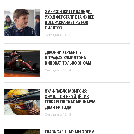
ЭМЕРСОН ФИТТИПАЛЬДИ:
УХОД ФЕРСТАППЕНА ИЗ RED
BULL РАСКАЧАЕТ РЫНОК
ПИЛОТОВ
Сегодня в 14:12
ДЖОННИ ХЕРБЕРТ: В
ШТРАФАХ ХЭМИЛТОНА
ВИНОВАТ ТОЛЬКО ОН САМ
Сегодня в 13:14
ХУАН-ПАБЛО МОНТОЙЯ:
ХЭМИЛТОН НЕ УЙДЁТ ИЗ
FERRARI ЕЩЁ КАК МИНИМУМ
ДВА-ТРИ ГОДА
Сегодня в 12:18
ГЛАВА CADILLAC: МЫ ХОТИМ