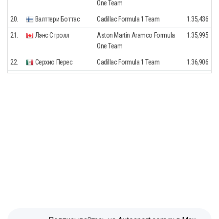
One Team
20.
Валттери Боттас
Cadillac Formula 1 Team
1.35,436
21.
Лэнс Стролл
Aston Martin Aramco Formula
1.35,995
One Team
22.
Серхио Перес
Cadillac Formula 1 Team
1.36,906