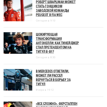
РОБЕРТ ШВАРЦМАН МОЖЕТ
СТАТЬ ГОНЩИКОМ
ЗАВОДСКОЙ КОМАНДЫ
PEUGEOT В FIA WEC
Сегодня в 9:10
ШОКИРУЮЩАЯ
ТРАНСФОРМАЦИЯ
АНТОНЕЛЛИ: КАК ТИНЕЙДЖЕР
СТАЛ ПРЕТЕНДЕНТОМ НА
ТИТУЛ В Ф1?
Сегодня в 8:30
В MERCEDES ОТВЕТИЛИ,
МОЖЕТ ЛИ РАССЕЛ
ВЕРНУТЬСЯ В БОРЬБУ ЗА
ТИТУЛ
Вчера в 19:12
«ВСЕ СЛОЖНО». ФЕРСТАППЕН