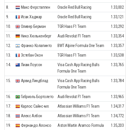
8.
Макс Ферстаппен
Oracle Red Bull Racing
1.33,002
9.
Исак Хаджар
Oracle Red Bull Racing
1.33,121
10.
Оливер Берман
TGR Haas F1 Team
1.33,292
11.
Нико Хюлькенберг
Audi Revolut F1 Team
1.33,354
12.
Франко Колапинто
BWT Alpine Formula One Team
1.33,357
13.
Эстебан Окон
TGR Haas F1 Team
1.33,538
14.
Лиам Лоусон
Visa Cash App Racing Bulls
1.33,765
Formula One Team
15.
Арвид Линдблад
Visa Cash App Racing Bulls
1.33,784
Formula One Team
16.
Габриэль Бортолето
Audi Revolut F1 Team
1.33,965
17.
Карлос Сайнс-мл.
Atlassian Williams F1 Team
1.34,317
18.
Алекс Албон
Atlassian Williams F1 Team
1.34,772
19.
Фернандо Алонсо
Aston Martin Aramco Formula
1.35,203