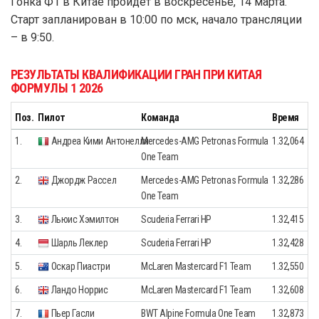
Гонка Ф1 в Китае пройдёт в воскресенье, 14 марта.
Старт запланирован в 10:00 по мск, начало трансляции
– в 9:50.
РЕЗУЛЬТАТЫ КВАЛИФИКАЦИИ ГРАН ПРИ КИТАЯ
ФОРМУЛЫ 1 2026
Поз.
Пилот
Команда
Время
1.
Андреа Кими Антонелли
Mercedes-AMG Petronas Formula
1.32,064
One Team
2.
Джордж Рассел
Mercedes-AMG Petronas Formula
1.32,286
One Team
3.
Льюис Хэмилтон
Scuderia Ferrari HP
1.32,415
4.
Шарль Леклер
Scuderia Ferrari HP
1.32,428
5.
Оскар Пиастри
McLaren Mastercard F1 Team
1.32,550
6.
Ландо Норрис
McLaren Mastercard F1 Team
1.32,608
7.
Пьер Гасли
BWT Alpine Formula One Team
1.32,873