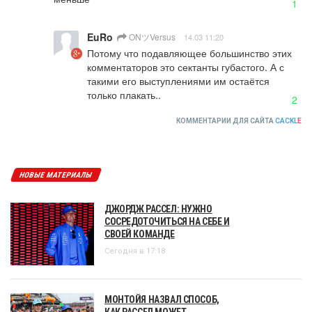
1
EuRo
ONツVersus
14.03 11:20
Потому что подавляющее большинство этих 
комментаторов это сектанты губастого. А с 
такими его выступлениями им остаётся 
только плакать..
2
КОММЕНТАРИИ ДЛЯ САЙТА
CACKL
E
НОВЫЕ МАТЕРИАЛЫ
ДЖОРДЖ РАССЕЛ: НУЖНО
СОСРЕДОТОЧИТЬСЯ НА СЕБЕ И
СВОЕЙ КОМАНДЕ
Сегодня в 17:18
МОНТОЙЯ НАЗВАЛ СПОСОБ,
КАК РАССЕЛ МОЖЕТ