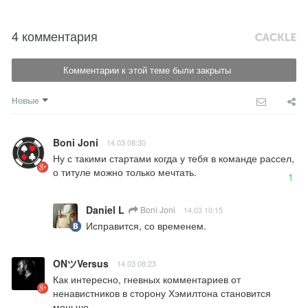
4 комментария
Комментарии к этой теме были закрыты
Новые
Boni Joni
14.03 08:30
Ну с такими стартами когда у тебя в команде рассел, 
о титуле можно только мечтать.
1
Daniel L
Boni Joni
14.03 10:15
Исправится, со временем.
ONツVersus
14.03 08:23
Как интересно, гневных комментариев от 
ненавистников в сторону Хэмилтона становится 
меньше