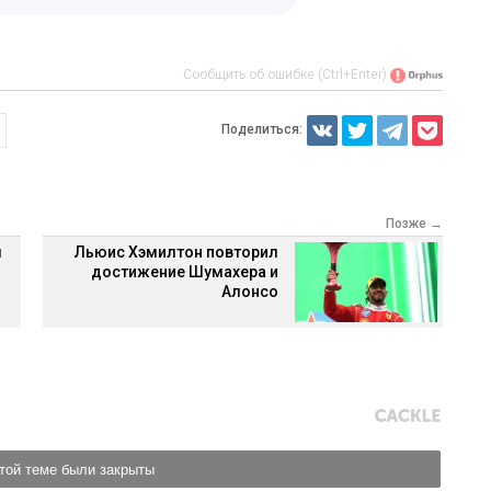
Сообщить об ошибке (Ctrl+Enter)
Поделиться:
Позже →
л
Льюис Хэмилтон повторил
достижение Шумахера и
Алонсо
той теме были закрыты