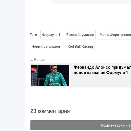
Теги:
Формула 1
Ральф Шумахер
Макс Ферстаппен
Новый регламент
Red Bull Racing
← Ранее
Фернандо Алонсо придума
новое название Формуле 1
23 комментария
Комментарии к э