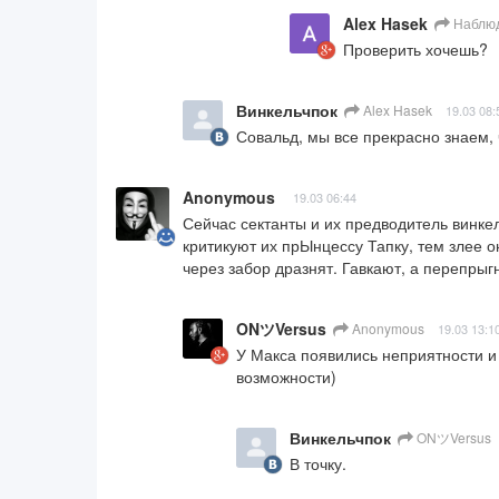
Alex Hasek
Наблюд
Проверить хочешь?
Винкельчпок
Alex Hasek
19.03 08:
Совальд, мы все прекрасно знаем,
Anonymous
19.03 06:44
Сейчас сектанты и их предводитель винке
критикуют их прЫнцессу Тапку, тем злее он
через забор дразнят. Гавкают, а перепрыгн
ONツVersus
Anonymous
19.03 13:1
У Макса появились неприятности и
возможности)
Винкельчпок
ONツVersus
В точку.