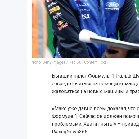
Фото: Getty Images / Red Bull Content Pool
Бывший пилот Формулы 1 Ральф Шу
сосредоточиться на помощи команде R
жаловаться на новые машины и прав
«Макс уже давно всем доказал, что
Формуле 1. Сейчас он должен помоч
проблемами. Хватит ныть!» – приво
RacingNews365.