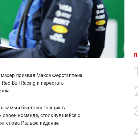
П
махер призвал Макса Ферстаппена
ed Bull Racing и перестать
ила.
 он самый быстрый гонщик в
ь своей команде, столкнувшейся с
дит слова Ральфа издание