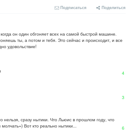
Подписаться
Поделиться
 когда он один обгоняет всех на самой быстрой машине. 
гоняешь ты, а потом и тебя. Это сейчас и происходит, и все 
дно удовольствие!
ы
4
3
 нельзя, сразу нытики. Что Льюис в прошлом году, что 
 молчать=) Вот кто реально нытики...
6