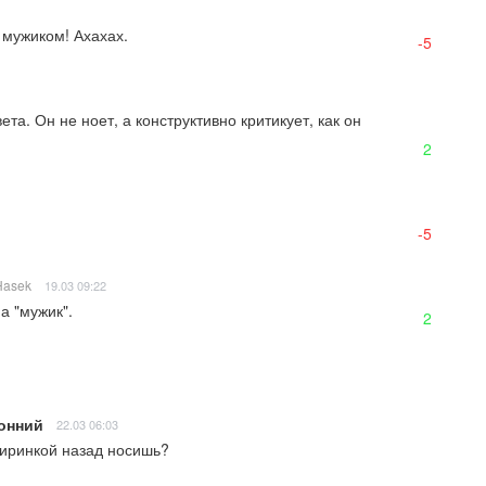
 мужиком! Ахахах.
-5
та. Он не ноет, а конструктивно критикует, как он 
2
-5
Hasek
19.03 09:22
а "мужик".
2
онний
22.03 06:03
ширинкой назад носишь?