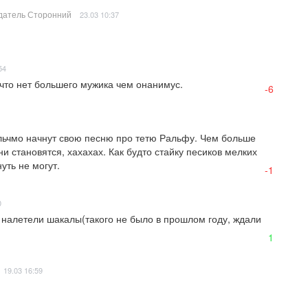
атель Сторонний
23.03 10:37
54
 что нет большего мужика чем онанимус.
-6
льчмо начнут свою песню про тетю Ральфу. Чем больше 
и становятся, хахахах. Как будто стайку песиков мелких 
уть не могут.
-1
0
 налетели шакалы(такого не было в прошлом году, ждали 
1
19.03 16:59