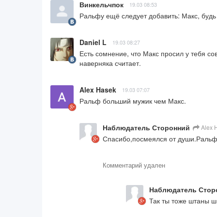
Винкельчпок
19.03 08:53
Ральфу ещё следует добавить: Макс, будь
Daniel L
19.03 08:27
Есть сомнение, что Макс просил у тебя сове
наверняка считает.
Alex Hasek
19.03 07:07
Ральф больший мужик чем Макс.
Наблюдатель Сторонний
Alex 
Спасибо,посмеялся от души.Ральф
Комментарий удален
Наблюдатель Стор
Так ты тоже штаны 