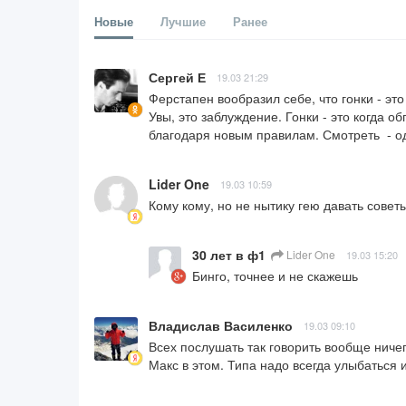
Новые
Лучшие
Ранее
Сергей Е
19.03 21:29
Ферстапен вообразил себе, что гонки - это
Увы, это заблуждение. Гонки - это когда об
благодаря новым правилам. Смотреть  - о
Lider One
19.03 10:59
Кому кому, но не нытику гею давать совет
30 лет в ф1
Lider One
19.03 15:20
Бинго, точнее и не скажешь
Владислав Василенко
19.03 09:10
Всех послушать так говорить вообще ничего
Макс в этом. Типа надо всегда улыбаться и