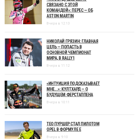
СВЯЗАНО С ЭТОЙ
КОМАНДОЙ»: ПЕРЕС — ОБ
ASTON MARTIN
Вчера в 12:13
НИКОЛАЙ ГРЯЗИН: ГЛАВНАЯ
ЦЕЛЬ — ПОПАСТЬ В
ОСНОВНОЙ ЧЕМПИОНАТ
МИРА, В RALLY1
Вчера в 11:12
«ИНТУИЦИЯ ПОДСКАЗЫВАЕТ
МНЕ...»: КУЛТХАРД — О
БУДУЩЕМ ФЕРСТАППЕНА
Вчера в 10:11
ТЕО ПУРШЕР СТАЛ ПИЛОТОМ
OPEL В ФОРМУЛЕ Е
Вчера в 9:10