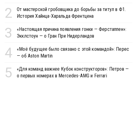
2
От мастерской гробовщика до борьбы за титул в Ф1.
История Хайнца-Харальда Френтцена
3
«Настоящая причина появления гонки — Ферстаппен»:
Экклстоун — о Гран При Нидерландов
4
«Моё будущее было связано с этой командой»: Перес
— об Aston Martin
5
«Для команд важнее Кубок конструкторов»: Петров —
о первых номерах в Mercedes-AMG и Ferrari