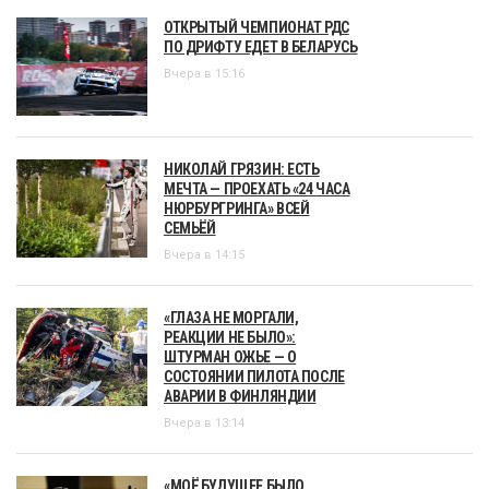
ОТКРЫТЫЙ ЧЕМПИОНАТ РДС
ПО ДРИФТУ ЕДЕТ В БЕЛАРУСЬ
Вчера в 15:16
НИКОЛАЙ ГРЯЗИН: ЕСТЬ
МЕЧТА — ПРОЕХАТЬ «24 ЧАСА
НЮРБУРГРИНГА» ВСЕЙ
СЕМЬЁЙ
Вчера в 14:15
«ГЛАЗА НЕ МОРГАЛИ,
РЕАКЦИИ НЕ БЫЛО»:
ШТУРМАН ОЖЬЕ — О
СОСТОЯНИИ ПИЛОТА ПОСЛЕ
АВАРИИ В ФИНЛЯНДИИ
Вчера в 13:14
«МОЁ БУДУЩЕЕ БЫЛО