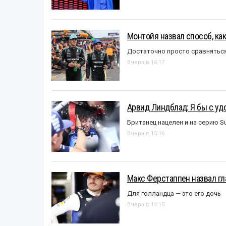
Монтойя назвал способ, ка
Достаточно просто сравняться
Вчера в 16:17
Арвид Линдблад: Я бы с уд
Британец нацелен и на серию S
Вчера в 15:16
Макс Ферстаппен назвал гл
Для голландца — это его дочь
Вчера в 14:15