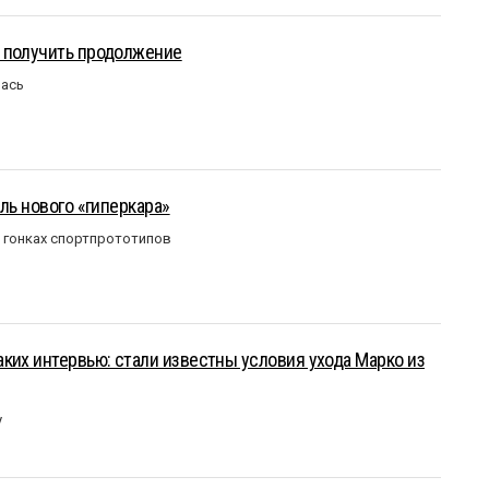
 получить продолжение
лась
ль нового «гиперкара»
в гонках спортпрототипов
ких интервью: стали известны условия ухода Марко из
у