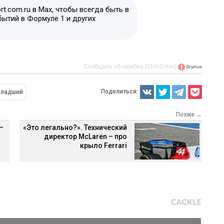
t.com.ru в Max, чтобы всегда быть в
бытий в Формуле 1 и других
Сообщить об ошибке (Ctrl+Enter)
Поделиться:
Младший
Позже →
–
«Это легально?». Технический
директор McLaren – про
крыло Ferrari