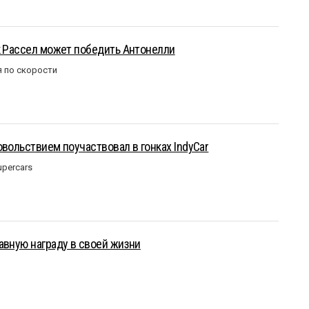
к Рассел может победить Антонелли
 по скорости
овольствием поучаствовал в гонках IndyCar
upercars
авную награду в своей жизни