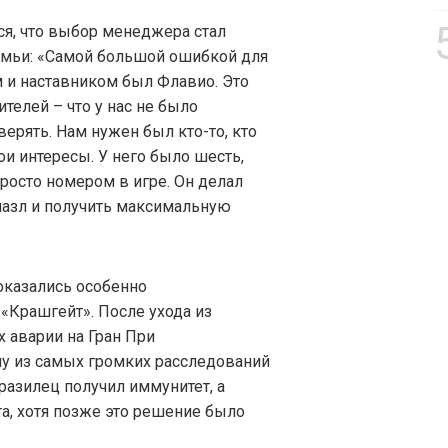
ся, что выбор менеджера стал
емьи: «Самой большой ошибкой для
 и наставником был Флавио. Это
телей – что у нас не было
ерять. Нам нужен был кто-то, кто
и интересы. У него было шесть,
росто номером в игре. Он делал
 пазл и получить максимальную
оказались особенно
«Крашгейт». После ухода из
 аварии на Гран При
му из самых громких расследований
бразилец получил иммунитет, а
та, хотя позже это решение было