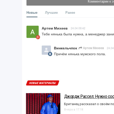
Комментарии к э
Новые
Лучшие
Ранее
Артем Михеев
24.04 09:42
Тебе нянька была нужна, а менеджер зани
Винкельчпок
Артем Михеев
24.04
Причём нянька мужского пола.
НОВЫЕ МАТЕРИАЛЫ
Джордж Рассел: Нужно сос
Британец рассказал о своём п
Вчера в 17:18