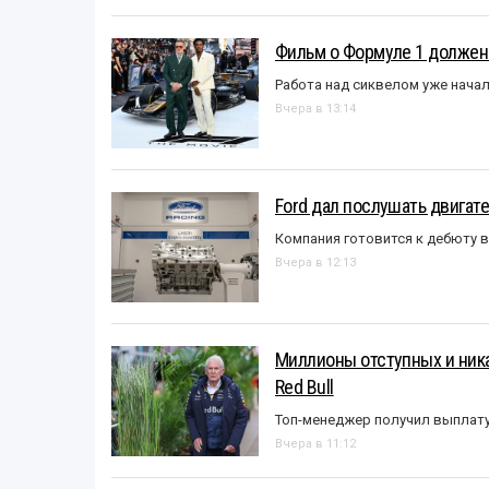
Фильм о Формуле 1 должен
Работа над сиквелом уже нача
Вчера в 13:14
Ford дал послушать двигате
Компания готовится к дебюту 
Вчера в 12:13
Миллионы отступных и ника
Red Bull
Топ-менеджер получил выплат
Вчера в 11:12