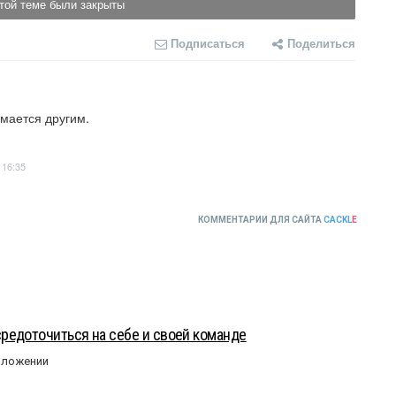
той теме были закрыты
Подписаться
Поделиться
мается другим.
 16:35
КОММЕНТАРИИ ДЛЯ САЙТА
CACKL
E
редоточиться на себе и своей команде
оложении