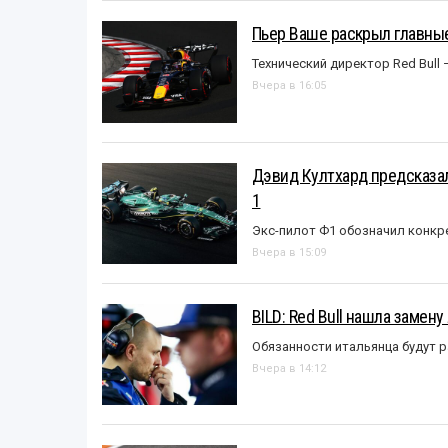
Пьер Ваше раскрыл главные
Технический директор Red Bull 
Вчера в 16:05
Дэвид Култхард предсказал
1
Экс-пилот Ф1 обозначил конкр
Вчера в 15:09
BILD: Red Bull нашла замен
Обязанности итальянца будут 
Вчера в 14:12