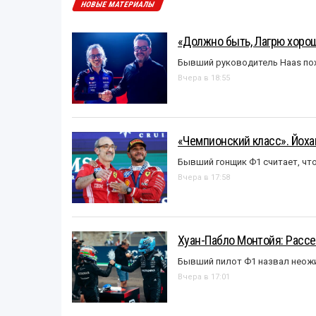
НОВЫЕ МАТЕРИАЛЫ
«Должно быть, Лагрю хорош
Бывший руководитель Haas пох
Вчера в 18:55
«Чемпионский класс». Йох
Бывший гонщик Ф1 считает, что
Вчера в 17:58
Хуан-Пабло Монтойя: Рассе
Бывший пилот Ф1 назвал неожи
Вчера в 17:01