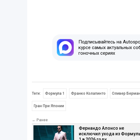
Подписывайтесь на Autospor
курсе самых актуальных со
гоночных сериях
Теги:
Формула 1
Франко Колапинто
Оливер Берма
Гран При Японии
← Ранее
Фернандо Алонсо не
исключил ухода из Формул
1 в 2026 году