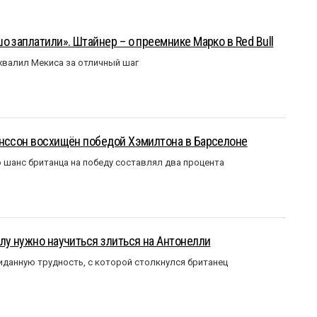
о заплатили». Штайнер – о преемнике Марко в Red Bull
валил Мекиса за отличный шаг
анссон восхищён победой Хэмилтона в Барселоне
 шанс британца на победу составлял два процента
лу нужно научиться злиться на Антонелли
данную трудность, с которой столкнулся британец