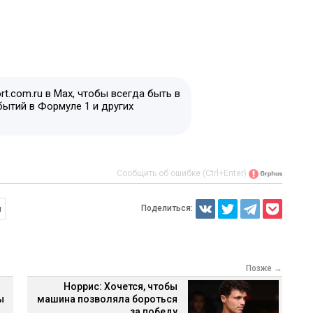
t.com.ru в Max, чтобы всегда быть в
бытий в Формуле 1 и других
Сообщить об ошибке (Ctrl+Enter)
Поделиться:
н
Позже →
Норрис: Хочется, чтобы
ы
машина позволяла бороться
за победу