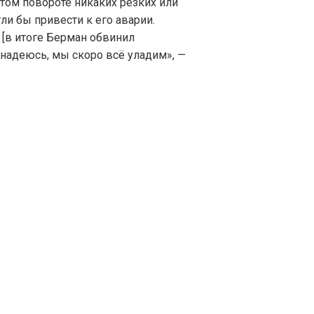
 том повороте никаких резких или
и бы привести к его аварии.
 [в итоге Берман обвинил
о надеюсь, мы скоро всё уладим», —