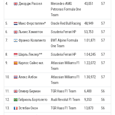
4.
Джордж Рассел
Mercedes-AMG
43,051
57
Petronas Formula One
Team
5.
Макс Ферстаппен*
Oracle Red Bull Racing
48,949
57
6.
Льюис Хэмилтон
Scuderia Ferrari HP
53,753
57
7.
Франко Колапинто
BWT Alpine Formula
1.01,871
57
One Team
8.
Шарль Леклер**
Scuderia Ferrari HP
1.04,245
57
9.
Карлос Сайнс-мл.
Atlassian Williams F1
1.22,072
57
Team
10.
Алекс Албон
Atlassian Williams F1
1.30,972
57
Team
11.
Оливер Бирман
TGR Haas F1 Team
6,400
56
12.
Габриэль Бортолето
Audi Revolut F1 Team
9,353
56
13.
Эстебан Окон
TGR Haas F1 Team
13,873
56