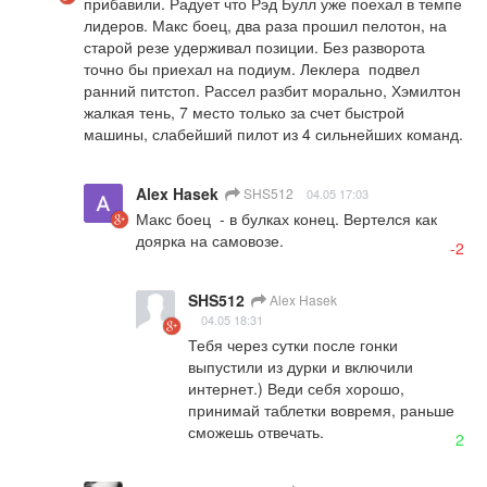
прибавили. Радует что Рэд Булл уже поехал в темпе 
лидеров. Макс боец, два раза прошил пелотон, на 
старой резе удерживал позиции. Без разворота 
точно бы приехал на подиум. Леклера  подвел 
ранний питстоп. Рассел разбит морально, Хэмилтон 
жалкая тень, 7 место только за счет быстрой 
машины, слабейший пилот из 4 сильнейших команд.
Alex Hasek
SHS512
04.05 17:03
Макс боец  - в булках конец. Вертелся как 
доярка на самовозе.
-2
SHS512
Alex Hasek
04.05 18:31
Тебя через сутки после гонки 
выпустили из дурки и включили 
интернет.) Веди себя хорошо, 
принимай таблетки вовремя, раньше 
сможешь отвечать.
2