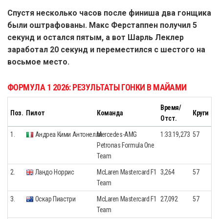
Спустя несколько часов после финиша два гонщика
были оштрафованы. Макс Ферстаппен получил 5
секунд и остался пятым, а вот Шарль Леклер
заработал 20 секунд и переместился с шестого на
восьмое место.
ФОРМУЛА 1 2026: РЕЗУЛЬТАТЫ ГОНКИ В МАЙАМИ
Время/
Поз.
Пилот
Команда
Круги
Отст.
1.
Андреа Кими Антонелли
Mercedes-AMG
1:33.19,273
57
Petronas Formula One
Team
2.
Ландо Норрис
McLaren Mastercard F1
3,264
57
Team
3.
Оскар Пиастри
McLaren Mastercard F1
27,092
57
Team