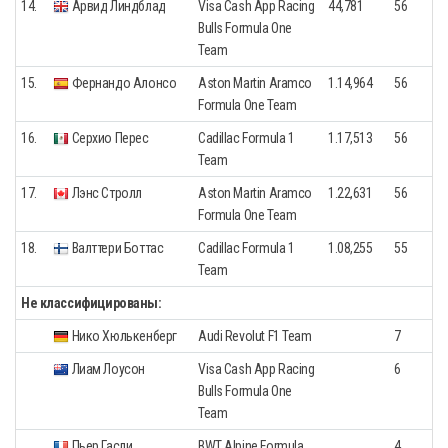
14.
Арвид Линдблад
Visa Cash App Racing
44,781
56
Bulls Formula One
Team
15.
Фернандо Алонсо
Aston Martin Aramco
1.14,964
56
Formula One Team
16.
Серхио Перес
Cadillac Formula 1
1.17,513
56
Team
17.
Лэнс Стролл
Aston Martin Aramco
1.22,631
56
Formula One Team
18.
Валттери Боттас
Cadillac Formula 1
1.08,255
55
Team
Не классифицированы:
Нико Хюлькенберг
Audi Revolut F1 Team
7
Лиам Лоусон
Visa Cash App Racing
6
Bulls Formula One
Team
Пьер Гасли
BWT Alpine Formula
4