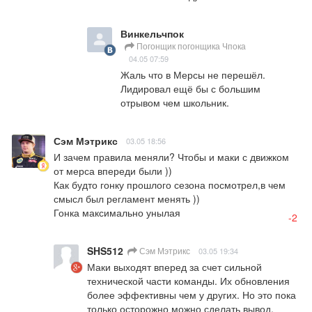
Винкельчпок
Погонщик погонщика Чпока
04.05 07:59
Жаль что в Мерсы не перешёл. 
Лидировал ещё бы с большим 
отрывом чем школьник.
Сэм Мэтрикс
03.05 18:56
И зачем правила меняли? Чтобы и маки с движком 
от мерса впереди были ))

Как будто гонку прошлого сезона посмотрел,в чем 
смысл был регламент менять ))

Гонка максимально унылая
-2
SHS512
Сэм Мэтрикс
03.05 19:34
Маки выходят вперед за счет сильной 
технической части команды. Их обновления 
более эффективны чем у других. Но это пока 
только осторожно можно сделать вывод, 