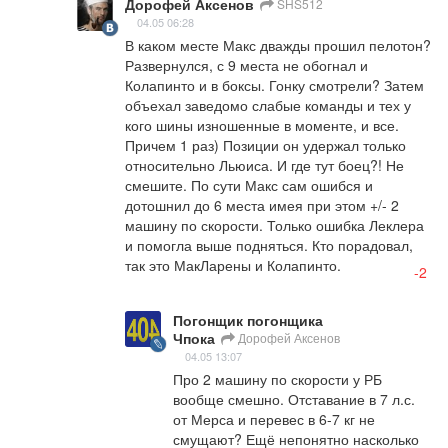
Дорофей Аксенов
SHS512
04.05 06:28
В каком месте Макс дважды прошил пелотон? 
Развернулся, с 9 места не обогнал и 
Колапинто и в боксы. Гонку смотрели? Затем 
объехал заведомо слабые команды и тех у 
кого шины изношенные в моменте, и все. 
Причем 1 раз) Позиции он удержал только 
относительно Льюиса. И где тут боец?! Не 
смешите. По сути Макс сам ошибся и 
дотошнил до 6 места имея при этом +/- 2 
машину по скорости. Только ошибка Леклера 
и помогла выше подняться. Кто порадовал, 
так это МакЛарены и Колапинто.
-2
Погонщик погонщика
Чпока
Дорофей Аксенов
04.05 13:07
Про 2 машину по скорости у РБ 
вообще смешно. Отставание в 7 л.с. 
от Мерса и перевес в 6-7 кг не 
смущают? Ещё непонятно насколько 