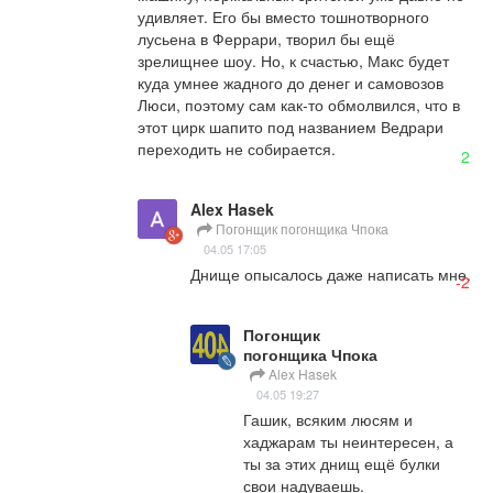
удивляет. Его бы вместо тошнотворного 
лусьена в Феррари, творил бы ещё 
зрелищнее шоу. Но, к счастью, Макс будет 
куда умнее жадного до денег и самовозов 
Люси, поэтому сам как-то обмолвился, что в 
этот цирк шапито под названием Ведрари 
переходить не собирается.
2
Alex Hasek
Погонщик погонщика Чпока
04.05 17:05
Днище опысалось даже написать мне.
-2
Погонщик
погонщика Чпока
Alex Hasek
04.05 19:27
Гашик, всяким люсям и 
хаджарам ты неинтересен, а 
ты за этих днищ ещё булки 
свои надуваешь.