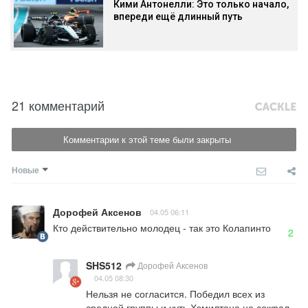
Кими Антонелли: Это только начало,
впереди ещё длинный путь
21 комментарий
Комментарии к этой теме были закрыты
Новые
Дорофей Аксенов
04.05 06:11
Кто действительно молодец - так это Колапинто
2
SHS512
Дорофей Аксенов
04.05 08:30
Нельзя не согласится. Победил всех из 
средней группы и чуть Хэмилтона не сожрал.