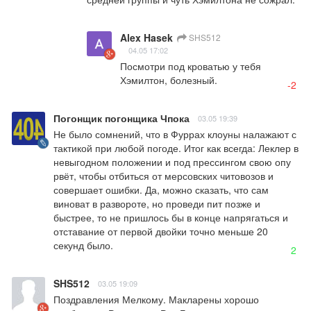
Alex Hasek
SHS512
04.05 17:02
Посмотри под кроватью у тебя 
Хэмилтон, болезный.
-2
Погонщик погонщика Чпока
03.05 19:39
Не было сомнений, что в Фуррах клоуны налажают с 
тактикой при любой погоде. Итог как всегда: Леклер в 
невыгодном положении и под прессингом свою опу 
рвёт, чтобы отбиться от мерсовских читовозов и 
совершает ошибки. Да, можно сказать, что сам 
виноват в развороте, но проведи пит позже и 
быстрее, то не пришлось бы в конце напрягаться и 
отставание от первой двойки точно меньше 20 
секунд было.
2
SHS512
03.05 19:09
Поздравления Мелкому. Макларены хорошо 