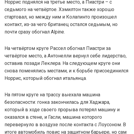
Норрис поднялся на третье место, а Пиастри – с
седьмого на четвёртое. Хэмилтон также хорошо
стартовал, но между ним и Колапинто произошел
контакт, из-за чего британец остался седьмым, но
почти сразу обогнал Alpine.
На четвёртом круге Рассел обогнал Пиастри за
четвёртое место, а Антонелли вернул себе лидерство,
оставив позади Леклера. На следующем круге они
снова поменялись местами, и к борьбе присоединился
Норрис, который обогнал итальянца.
На пятом круге на трассу выехала машина
безопасности: гонка закончилась для Хаджара,
который в ходе своего прорыва потерял машину и
оказался в стене, и Гасли, машина которого
перевернуло в воздухе после контакта с Лоусоном. В
итоге автомобиль повис на защитном барьере, но сам