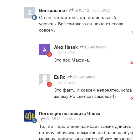
Винкельчпок
SHS512
03.05 20:27
Он не жалкая тень, это его реальный 
уровень. Без самовоза он никто от слова 
совсем.
1
Alex Hasek
Винкельчпок
04.05 17:03
Это про Максика.
-2
EuRo
Винкельчпок
04.05 16:09
Это факт.. И совсем непонятно, когда 
же ему РБ сделает самовоз-))
-2
Погонщик погонщика Чпока
SHS512
03.05 20:17
То, что Ферстаппен нагибает всяких днищей 
по типу юбочника несмотря на более слабую 
машину, нормальных зрителей уже давно не 