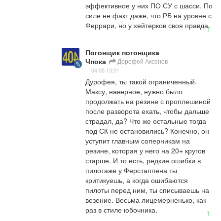
эффективное у них ПО СУ с шасси. По 
силе не факт даже, что РБ на уровне с 
Феррари, но у хейтерков своя правда.
1
Погонщик погонщика
Чпока
Дорофей Аксенов
04.05 13:01
Дурофея, ты такой ограниченный. 
Максу, наверное, нужно было 
продолжать на резине с проплешиной 
после разворота ехать, чтобы дальше 
страдал, да? Что же остальные тогда 
под СК не остановились? Конечно, он 
уступит главным соперникам на 
резине, которая у него на 20+ кругов 
старше. И то есть, редкие ошибки в 
пилотаже у Ферстаппена ты 
критикуешь, а когда ошибаются 
пилоты перед ним, ты списываешь на 
везение. Весьма лицемерненько, как 
раз в стиле юбочника.
1