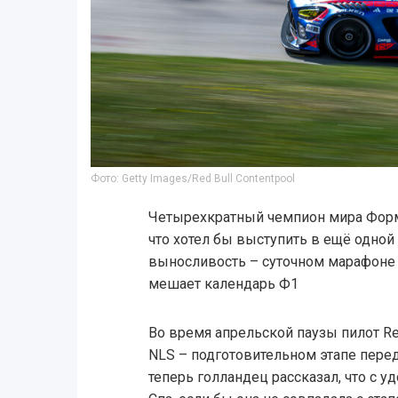
Фото: Getty Images/Red Bull Contentpool
Четырехкратный чемпион мира Форм
что хотел бы выступить в ещё одной
выносливость – суточном марафоне «
мешает календарь Ф1
Во время апрельской паузы пилот Red
NLS – подготовительном этапе пере
теперь голландец рассказал, что с у