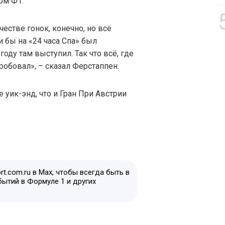
пом Ф1.
естве гонок, конечно, но всё
и бы на «24 часа Спа» был
году там выступил. Так что всё, где
пробовал», – сказал Ферстаппен.
е уик-энд, что и Гран При Австрии
t.com.ru в Max, чтобы всегда быть в
бытий в Формуле 1 и других