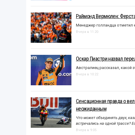
Раймонд Вермюлен: Ферста
Менеджер голландца отметил е
Вчера в 11:20
Оскар Пиастри назвал пер
Австралиец рассказал, какой э
Вчера в 10:22
Сенсационная правда о вел
неожиданным
Что может объединять двух, каз
встречались на одной трассе? 
Вчера в 9:05