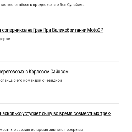
ожностью отнёсся к предложению Бен Сулайема
 соперников на Гран При Великобритании MotoGP
идеров
 переговорах с Карлосом Сайнсом
испанца с его командой очевидной
 насколько уступает сыну во время совместных трек-
вместные заезды во время зимнего перерыва