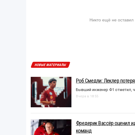
Никто ещё не оставил
НОВЫЕ МАТЕРИАЛЫ
Роб Смедли: Леклер потеря
Бывший инженер Ф1 отметил, ч
Вчера в 18:55
Фредерик Вассёр оценил ид
команд