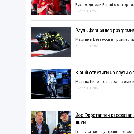
Руководитель Ferrari с остор
Вчера в 17:57
Рауль Фернандес разгромил
Мартин и Беззекки в тройке л
Вчера в 17:02
В Audi ответили на слухи о
Маттиа Бинотто назвал связь 
Вчера в 16:05
Йос Ферстаппен рассказал,
дней
Гонщики часто устраивают со