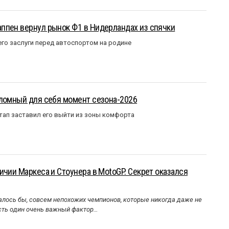
ппен вернул рынок Ф1 в Нидерландах из спячки
го заслуги перед автоспортом на родине
еломный для себя момент сезона-2026
тап заставил его выйти из зоны комфорта
ичии Маркеса и Стоунера в MotoGP. Секрет оказался
алось бы, совсем непохожих чемпионов, которые никогда даже не
Есть один очень важный фактор…