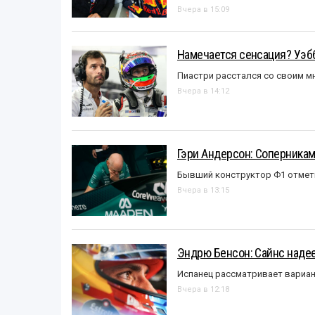
Вчера в 15:09
Намечается сенсация? Уэбб
Пиастри расстался со своим 
Вчера в 14:12
Гэри Андерсон: Соперникам
Бывший конструктор Ф1 отмет
Вчера в 13:15
Эндрю Бенсон: Сайнс надеет
Испанец рассматривает вариан
Вчера в 12:18