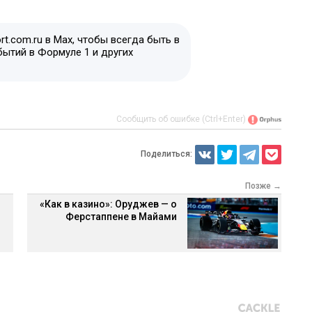
t.com.ru в Max, чтобы всегда быть в
бытий в Формуле 1 и других
Сообщить об ошибке (Ctrl+Enter)
Поделиться:
Позже →
«Как в казино»: Оруджев — о
Ферстаппене в Майами