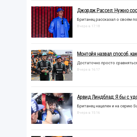
Джордж Рассел: Нужно сос
Британец рассказал о своём п
Вчера в 17:18
Монтойя назвал способ, ка
Достаточно просто сравняться
Вчера в 16:17
Арвид Линдблад: Я бы с уд
Британец нацелен и на серию S
Вчера в 15:16