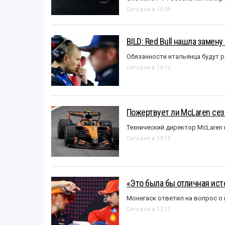
Сегодня в 15:09
BILD: Red Bull нашла замен
Обязанности итальянца будут 
Сегодня в 14:12
Пожертвует ли McLaren се
Технический директор McLaren
Сегодня в 13:15
«Это была бы отличная исто
Монегаск ответил на вопрос о
Сегодня в 12:17