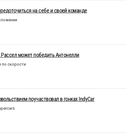
редоточиться на себе и своей команде
оложении
к Рассел может победить Антонелли
 по скорости
овольствием поучаствовал в гонках IndyCar
upercars