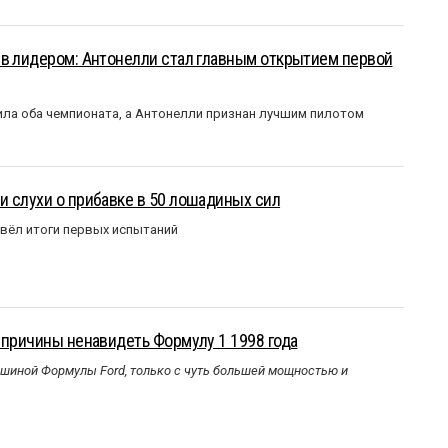
ыв лидером: Антонелли стал главным открытием первой
ла оба чемпионата, а Антонелли признан лучшим пилотом
 слухи о прибавке в 50 лошадиных сил
вёл итоги первых испытаний
 причины ненавидеть Формулу 1 1998 года
ашиной Формулы Ford, только с чуть большей мощностью и