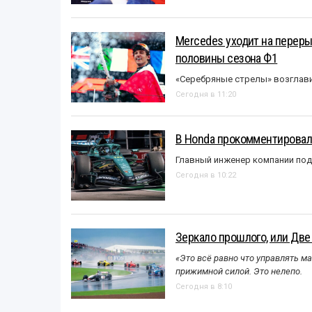
Mercedes уходит на перер
половины сезона Ф1
«Серебряные стрелы» возглави
Сегодня в 11:20
В Honda прокомментировали
Главный инженер компании под
Сегодня в 10:22
Зеркало прошлого, или Две
«Это всё равно что управлять м
прижимной силой. Это нелепо.
Сегодня в 8:10