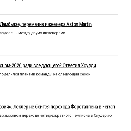
у Ламбьязе, переманив инженера Aston Martin
разделены между двумя инженерами
зоном-2026 ради следующего? Ответил Хоулди
 поделился планами команды на следующий сезон
рия». Леклер не боится перехода Ферстаппена в Ferrari
 возможном переходе четырехкратного чемпиона в Скудерию