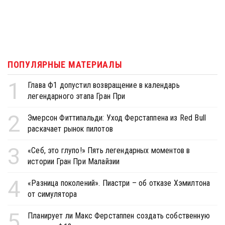
ПОПУЛЯРНЫЕ МАТЕРИАЛЫ
1
Глава Ф1 допустил возвращение в календарь
легендарного этапа Гран При
2
Эмерсон Фиттипальди: Уход Ферстаппена из Red Bull
раскачает рынок пилотов
3
«Себ, это глупо!» Пять легендарных моментов в
истории Гран При Малайзии
4
«Разница поколений». Пиастри – об отказе Хэмилтона
от симулятора
5
Планирует ли Макс Ферстаппен создать собственную