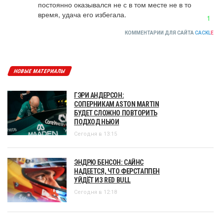
постоянно оказывался не с в том месте не в то 
время, удача его избегала.
1
КОММЕНТАРИИ ДЛЯ САЙТА
CACKL
E
НОВЫЕ МАТЕРИАЛЫ
ГЭРИ АНДЕРСОН:
СОПЕРНИКАМ ASTON MARTIN
БУДЕТ СЛОЖНО ПОВТОРИТЬ
ПОДХОД НЬЮИ
Сегодня в 13:15
ЭНДРЮ БЕНСОН: САЙНС
НАДЕЕТСЯ, ЧТО ФЕРСТАППЕН
УЙДЁТ ИЗ RED BULL
Сегодня в 12:18