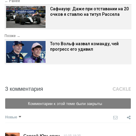
← Ранее
Сафнауэр: Даже при отставании на 20
очков я ставлю на титул Рассела
Позже →
Тото Вольф назвал команду, чей
прогресс его удивил
3 комментария
Комментарии к этой теме были закрыты
Новые
Сергей Юрьевич
10.05 19:35