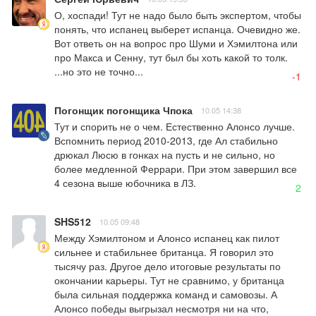
О, хоспади! Тут не надо было быть экспертом, чтобы 
понять, что испанец выберет испанца. Очевидно же. 
Вот ответь он на вопрос про Шуми и Хэмилтона или 
про Макса и Сенну, тут был бы хоть какой то толк. 

...но это не точно...
-1
Погонщик погонщика Чпока
10.05 14:38
Тут и спорить не о чем. Естественно Алонсо лучше. 
Вспомнить период 2010-2013, где Ал стабильно 
дрюкал Люсю в гонках на пусть и не сильно, но 
более медленной Феррари. При этом завершил все 
4 сезона выше юбочника в ЛЗ.
2
SHS512
10.05 09:48
Между Хэмилтоном и Алонсо испанец как пилот 
сильнее и стабильнее британца. Я говорил это 
тысячу раз. Другое дело итоговые результаты по 
окончании карьеры. Тут не сравнимо, у британца 
была сильная поддержка команд и самовозы. А 
Алонсо победы выгрызал несмотря ни на что, 