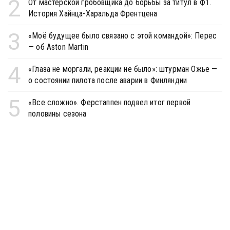
2
От мастерской гробовщика до борьбы за титул в Ф1.
История Хайнца-Харальда Френтцена
3
«Моё будущее было связано с этой командой»: Перес
— об Aston Martin
4
«Глаза не моргали, реакции не было»: штурман Ожье —
о состоянии пилота после аварии в Финляндии
5
«Все сложно». Ферстаппен подвел итог первой
половины сезона