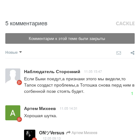
5 комментариев
Комментарии к этой теме были закрыты
Новые
Наблюдатель Сторонний
11.05 15:47
Если Быки поедут,а признаки этого мы видели,то 
Тапок создаст проблемы,а Тотошка снова перд ним в 
согбенной позе стоять будет.
1
Артем Михеев
11.05 14:31
Хорошая шутка.
ONツVersus
Артем Михеев
12.05 09:13