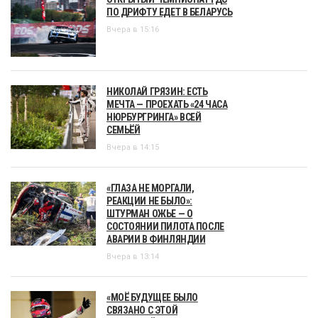
ПО ДРИФТУ ЕДЕТ В БЕЛАРУСЬ
Вчера в 15:16
НИКОЛАЙ ГРЯЗИН: ЕСТЬ
МЕЧТА — ПРОЕХАТЬ «24 ЧАСА
НЮРБУРГРИНГА» ВСЕЙ
СЕМЬЁЙ
Вчера в 14:15
«ГЛАЗА НЕ МОРГАЛИ,
РЕАКЦИИ НЕ БЫЛО»:
ШТУРМАН ОЖЬЕ — О
СОСТОЯНИИ ПИЛОТА ПОСЛЕ
АВАРИИ В ФИНЛЯНДИИ
Вчера в 13:14
«МОЁ БУДУЩЕЕ БЫЛО
СВЯЗАНО С ЭТОЙ