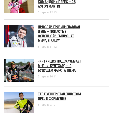
КОМАНДОЙ»: ПЕРЕС — ОБ
ASTON MARTIN
Вчера в 12:13
НИКОЛАЙ ГРЯЗИН: ГЛАВНАЯ
ЦЕЛЬ — ПОПАСТЬ В
ОСНОВНОЙ ЧЕМПИОНАТ
МИРА, В RALLY1
Вчера в 11:12
«ИНТУИЦИЯ ПОДСКАЗЫВАЕТ
МНЕ...»: КУЛТХАРД — О
БУДУЩЕМ ФЕРСТАППЕНА
Вчера в 10:11
ТЕО ПУРШЕР СТАЛ ПИЛОТОМ
OPEL В ФОРМУЛЕ Е
Вчера в 9:10