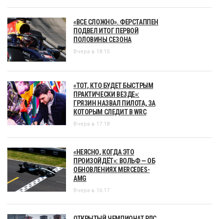
«ВСЕ СЛОЖНО». ФЕРСТАППЕН
ПОДВЕЛ ИТОГ ПЕРВОЙ
ПОЛОВИНЫ СЕЗОНА
Вчера в 18:15
«ТОТ, КТО БУДЕТ БЫСТРЫМ
ПРАКТИЧЕСКИ ВЕЗДЕ»:
ГРЯЗИН НАЗВАЛ ПИЛОТА, ЗА
КОТОРЫМ СЛЕДИТ В WRC
Вчера в 17:18
«НЕЯСНО, КОГДА ЭТО
ПРОИЗОЙДЁТ»: ВОЛЬФ — ОБ
ОБНОВЛЕНИЯХ MERCEDES-
AMG
Вчера в 16:17
ОТКРЫТЫЙ ЧЕМПИОНАТ РДС