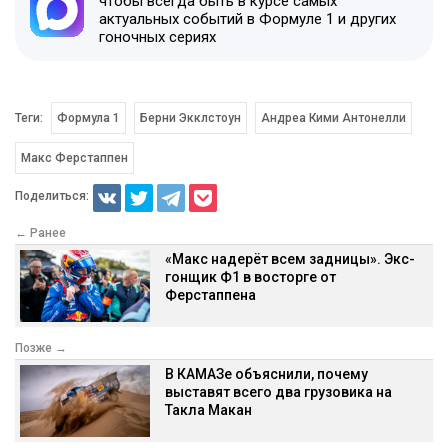
чтобы всегда быть в курсе самых
актуальных событий в Формуле 1 и других
гоночных сериях
Теги:
Формула 1
Берни Экклстоун
Андреа Кими Антонелли
Макс Ферстаппен
Поделиться:
← Ранее
«Макс надерёт всем задницы». Экс-
гонщик Ф1 в восторге от
Ферстаппена
Позже →
В КАМАЗе объяснили, почему
выставят всего два грузовика на
Такла Макан