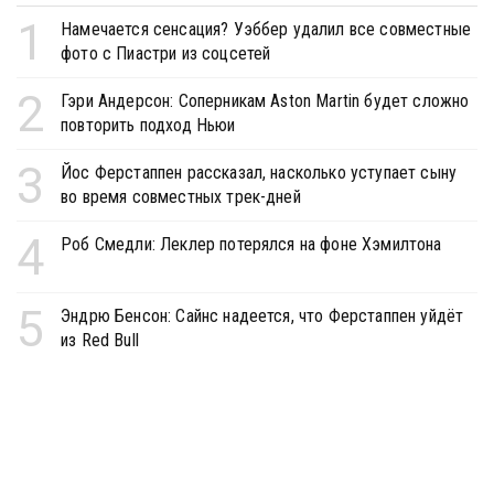
1
Намечается сенсация? Уэббер удалил все совместные
фото с Пиастри из соцсетей
2
Гэри Андерсон: Соперникам Aston Martin будет сложно
повторить подход Ньюи
3
Йос Ферстаппен рассказал, насколько уступает сыну
во время совместных трек-дней
4
Роб Смедли: Леклер потерялся на фоне Хэмилтона
5
Эндрю Бенсон: Сайнс надеется, что Ферстаппен уйдёт
из Red Bull