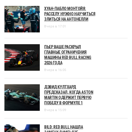
ХУАН-ПАБЛО МОНТОЙЯ:
РАССЕЛУ НУЖНО НАУЧИТЬСЯ
ЗЛИТЬСЯ НА АНТОНЕЛЛИ
Вчера в 17:01
ПЬЕР ВАШЕ РАСКРЫЛ
ГЛАВНЫЕ ОГРАНИЧЕНИЯ
МАШИНЫ RED BULL RACING
2026 ГОДА
Вчера в 16:05
ДЭВИД КУЛТХАРД
ПРЕДСКАЗАЛ, КОГДА ASTON
MARTIN ОДЕРЖИТ ПЕРВУЮ
ПОБЕДУ В ФОРМУЛЕ 1
Вчера в 15:09
BILD: RED BULL НАШЛА