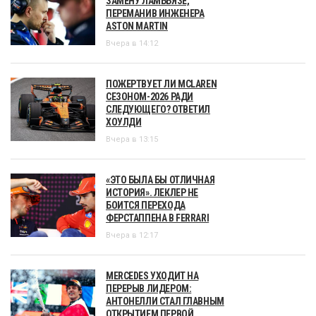
ЗАМЕНУ ЛАМБЬЯЗЕ,
ПЕРЕМАНИВ ИНЖЕНЕРА
ASTON MARTIN
Вчера в 14:12
ПОЖЕРТВУЕТ ЛИ MCLAREN
СЕЗОНОМ-2026 РАДИ
СЛЕДУЮЩЕГО? ОТВЕТИЛ
ХОУЛДИ
Вчера в 13:15
«ЭТО БЫЛА БЫ ОТЛИЧНАЯ
ИСТОРИЯ». ЛЕКЛЕР НЕ
БОИТСЯ ПЕРЕХОДА
ФЕРСТАППЕНА В FERRARI
Вчера в 12:17
MERCEDES УХОДИТ НА
ПЕРЕРЫВ ЛИДЕРОМ:
АНТОНЕЛЛИ СТАЛ ГЛАВНЫМ
ОТКРЫТИЕМ ПЕРВОЙ