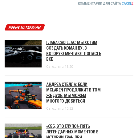
КОММЕНТАРИИ ДЛЯ САЙТА
CACKL
E
НОВЫЕ МАТЕРИАЛЫ
ГЛАВА CADILLAC: МЫ ХОТИМ
СОЗДАТЬ КОМАНДУ, В
КОТОРУЮ МЕЧТАЮТ ПОПАСТЬ
ВСЕ
Сегодня в 11:20
АНДРЕА СТЕЛЛА: ЕСЛИ
MCLAREN ПРОДОЛЖИТ В ТОМ
ЖЕ ДУХЕ, МЫ МОЖЕМ
МНОГОГО ДОБИТЬСЯ
Сегодня в 10:22
«СЕБ, ЭТО ГЛУПО!» ПЯТЬ
ЛЕГЕНДАРНЫХ МОМЕНТОВ В
ИСТОРИИ ГРАН ПРИ