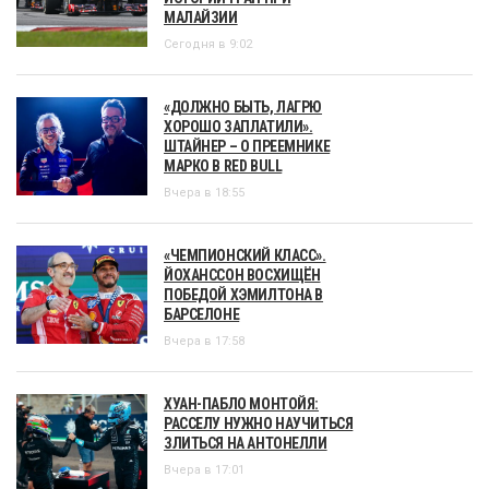
МАЛАЙЗИИ
Сегодня в 9:02
«ДОЛЖНО БЫТЬ, ЛАГРЮ
ХОРОШО ЗАПЛАТИЛИ».
ШТАЙНЕР – О ПРЕЕМНИКЕ
МАРКО В RED BULL
Вчера в 18:55
«ЧЕМПИОНСКИЙ КЛАСС».
ЙОХАНССОН ВОСХИЩЁН
ПОБЕДОЙ ХЭМИЛТОНА В
БАРСЕЛОНЕ
Вчера в 17:58
ХУАН-ПАБЛО МОНТОЙЯ:
РАССЕЛУ НУЖНО НАУЧИТЬСЯ
ЗЛИТЬСЯ НА АНТОНЕЛЛИ
Вчера в 17:01