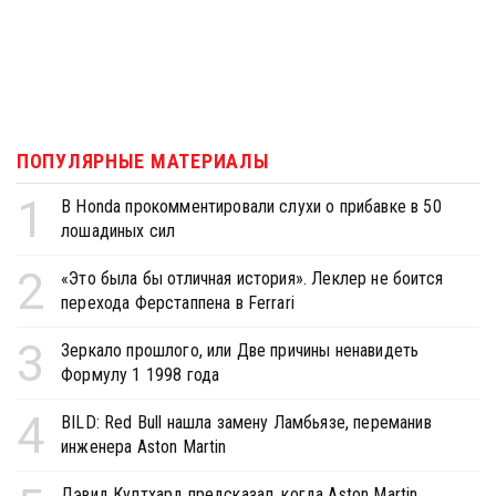
ПОПУЛЯРНЫЕ МАТЕРИАЛЫ
1
В Honda прокомментировали слухи о прибавке в 50
лошадиных сил
2
«Это была бы отличная история». Леклер не боится
перехода Ферстаппена в Ferrari
3
Зеркало прошлого, или Две причины ненавидеть
Формулу 1 1998 года
4
BILD: Red Bull нашла замену Ламбьязе, переманив
инженера Aston Martin
Дэвид Култхард предсказал, когда Aston Martin