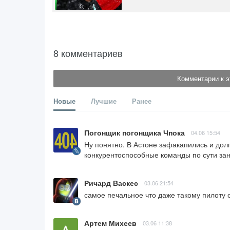
8 комментариев
Комментарии к э
Новые
Лучшие
Ранее
Погонщик погонщика Чпока
04.06 15:54
Ну понятно. В Астоне зафакапились и долг
конкурентоспособные команды по сути зан
Ричард Васкес
03.06 21:54
самое печальное что даже такому пилоту о
Артем Михеев
03.06 11:38