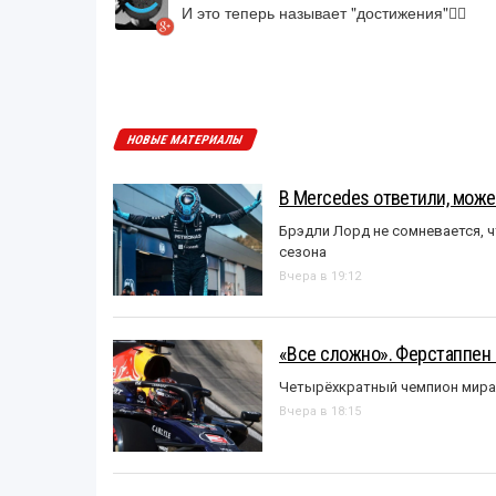
И это теперь называет "достижения"🤦‍♂️
НОВЫЕ МАТЕРИАЛЫ
В Mercedes ответили, может
Брэдли Лорд не сомневается, 
сезона
Вчера в 19:12
«Все сложно». Ферстаппен 
Четырёхкратный чемпион мира 
Вчера в 18:15