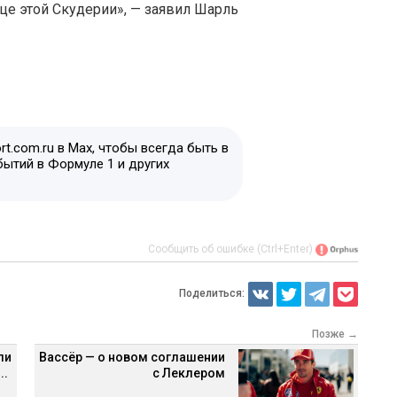
дце этой Скудерии», — заявил Шарль
t.com.ru в Max, чтобы всегда быть в
бытий в Формуле 1 и других
Сообщить об ошибке (Ctrl+Enter)
Поделиться:
Позже →
ли
Вассёр — о новом соглашении
..
с Леклером