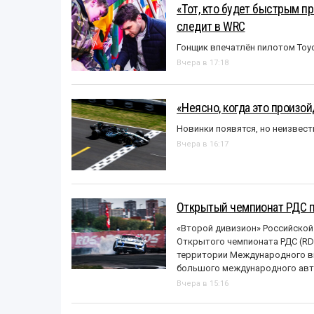
«Тот, кто будет быстрым пр
следит в WRC
Гонщик впечатлён пилотом Toy
Вчера в 17:18
«Неясно, когда это произо
Новинки появятся, но неизвест
Вчера в 16:17
Открытый чемпионат РДС п
«Второй дивизион» Российской
Открытого чемпионата РДС (RDS
территории Международного вы
большого международного авт
Вчера в 15:16