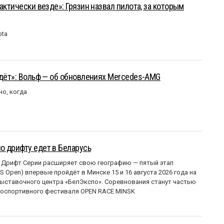
актически везде»: Грязин назвал пилота, за которым
ota
йдёт»: Вольф — об обновлениях Mercedes-AMG
но, когда
о дрифту едет в Беларусь
 Дрифт Серии расширяет свою географию — пятый этап
 Open) впервые пройдёт в Минске 15 и 16 августа 2026 года на
ставочного центра «БелЭкспо». Соревнования станут частью
оспортивного фестиваля OPEN RACE MINSK