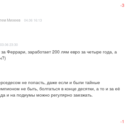
-3
тем Михеев
04.06 16:13
03.06 23:30
за Феррари, заработает 200 лям евро за четыре года, а 
н?)
ерседесом не попасть, даже если и были тайные 
емпионом не быть, болтаться в конце десятки, а то и за её 
 да и на подиумы можно регулярно заезжать.
-1