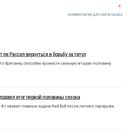
-4
КОММЕНТАРИИ ДЛЯ САЙТА
CACKL
E
 ли Рассел вернуться в борьбу за титул
что британец способен провести сильную вторую половину
подвел итог первой половины сезона
Ф1 назвал главные задачи Red Bull после летнего перерыва