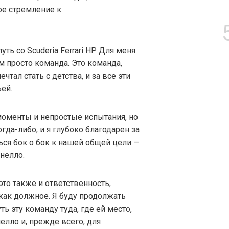
ое стремление к
ть со Scuderia Ferrari HP. Для меня
м просто команда. Это команда,
тал стать с детства, и за все эти
ей.
оменты и непростые испытания, но
гда-либо, и я глубоко благодарен за
ься бок о бок к нашей общей цели —
нелло.
 это также и ответственность,
как должное. Я буду продолжать
ть эту команду туда, где ей место,
елло и, прежде всего, для