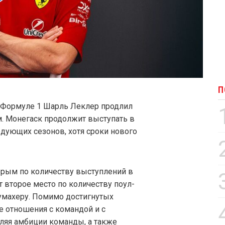
П
в Формуле 1 Шарль Леклер продлил
м. Монегаск продолжит выступать в
едующих сезонов, хотя сроки нового
торым по количеству выступлений в
т второе место по количеству поул-
умахеру. Помимо достигнутых
е отношения с командой и с
ляя амбиции команды, а также