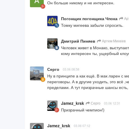
Он больше никому и не интересен.
Погонщик погонщика Чпока
Ар
Томку мигеева забыли спросить.
Дмитрий Пиняев
Артем Михеев
Человек живет в Монако, выступает 
кому интересен ты, ущербный клоу
Серго
03.06 08:58
Ну в принципе а как ещё. В мак ларен с м
переговоры. А в другие уходить, это всё ,ч
пределами. А тут призрачные шансы есть,
Jamez_krsk
Серго
03.06 12:31
Призрачный чемпион!)
Jamez_krsk
03.06 07:12