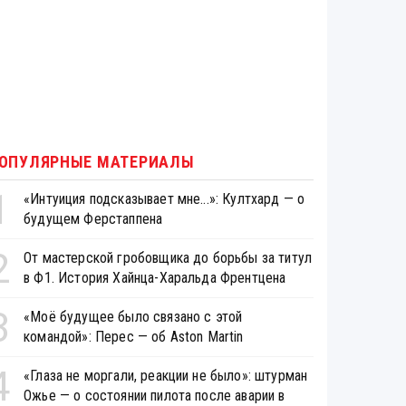
ОПУЛЯРНЫЕ МАТЕРИАЛЫ
1
«Интуиция подсказывает мне...»: Култхард — о
будущем Ферстаппена
2
От мастерской гробовщика до борьбы за титул
в Ф1. История Хайнца-Харальда Френтцена
3
«Моё будущее было связано с этой
командой»: Перес — об Aston Martin
4
«Глаза не моргали, реакции не было»: штурман
Ожье — о состоянии пилота после аварии в